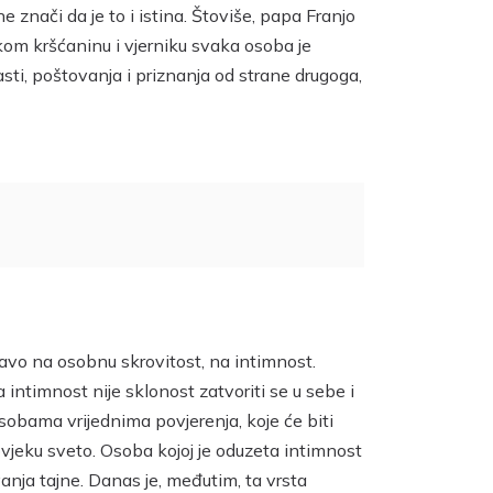
e znači da je to i istina. Štoviše, papa Franjo
skom kršćaninu i vjerniku svaka osoba je
sti, poštovanja i priznanja od strane drugoga,
pravo na osobnu skrovitost, na intimnost.
 intimnost nije sklonost zatvoriti se u sebe i
osobama vrijednima povjerenja, koje će biti
 čovjeku sveto. Osoba kojoj je oduzeta intimnost
anja tajne. Danas je, međutim, ta vrsta