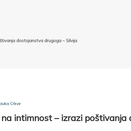
oštivanja dostojanstva drugoga – Silvija
auka Crkve
o na intimnost – izrazi poštivanj