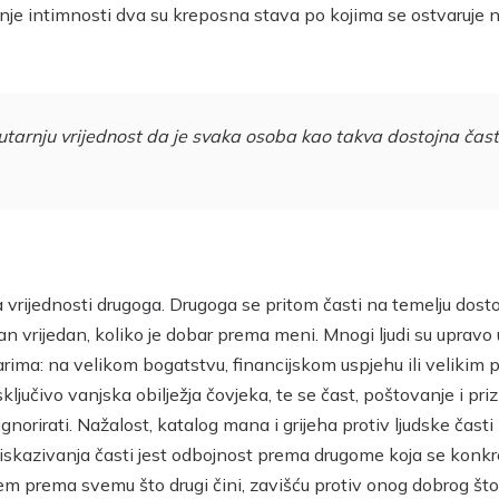
anje intimnosti dva su kreposna stava po kojima se ostvaruje 
utarnju vrijednost da je svaka osoba kao takva dostojna časti
ma vrijednosti drugoga. Drugoga se pritom časti na temelju dos
van vrijedan, koliko je dobar prema meni. Mnogi ljudi su upr
varima: na velikom bogatstvu, financijskom uspjehu ili velikim 
ključivo vanjska obilježja čovjeka, te se čast, poštovanje i pri
i ignorirati. Nažalost, katalog mana i grijeha protiv ljudske čas
d iskazivanja časti jest odbojnost prema drugome koja se konk
prema svemu što drugi čini, zavišću protiv onog dobrog što d