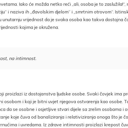
tama. Iako će možda netko reći „ali, osoba je to zaslužila!“, n
iju“ i naziva ih „đavolskim djelom“ i „smrtnim otrovom“. Istin
u unutarnju vrijednost da je svaka osoba kao takva dostojna ča
rijednosti kojima je okružena.
ost, na intimnost.
oji proizlazi iz dostojanstva ljudske osobe. Svaki čovjek ima 
ni osobom i koji je bitni uvjet njegova ostvarenja kao osobe. Ta
ca da se osobne i osjetljive stvari dijele sa zrelim osobama i 
ržanje koje čuva od banaliziranja i relativiziranja onoga što je
nućima i uvredama. Iz zdrave intimnosti proizlazi krepost čuv