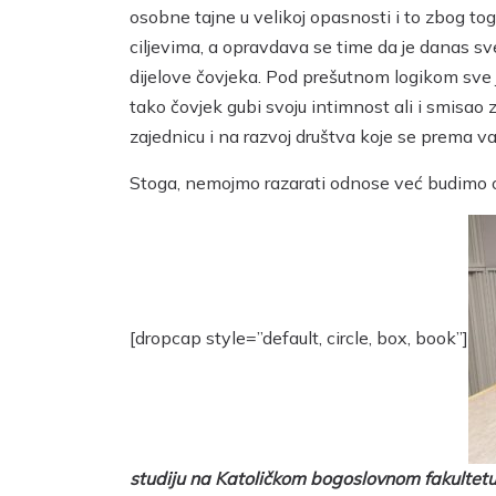
osobne tajne u velikoj opasnosti i to zbog tog
ciljevima, a opravdava se time da je danas sve
dijelove čovjeka. Pod prešutnom logikom sve j
tako čovjek gubi svoju intimnost ali i smisao 
zajednicu i na razvoj društva koje se prema v
Stoga, nemojmo razarati odnose već budimo oso
[dropcap style=”default, circle, box, book”]
studiju na Katoličkom bogoslovnom fakultetu