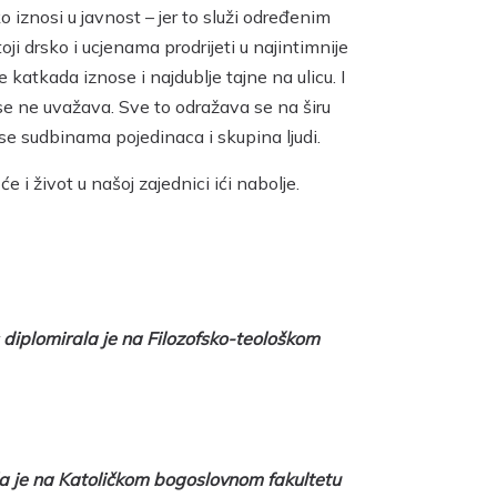
 iznosi u javnost – jer to služi određenim
i drsko i ucjenama prodrijeti u najintimnije
katkada iznose i najdublje tajne na ulicu. I
 se ne uvažava. Sve to odražava se na širu
 se sudbinama pojedinaca i skupina ljudi.
i život u našoj zajednici ići nabolje.
s diplomirala je na Filozofsko-teološkom
la je na Katoličkom bogoslovnom fakultetu