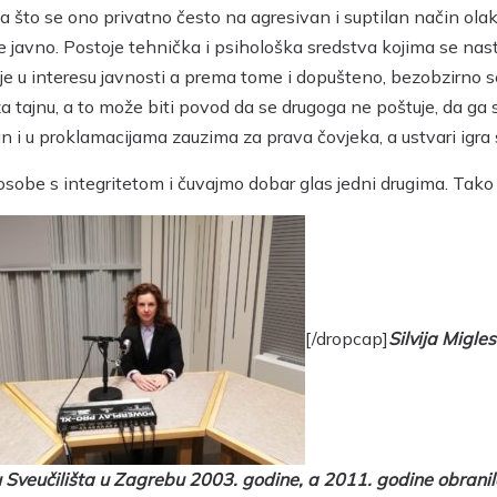
a što se ono privatno često na agresivan i suptilan način olako
 javno. Postoje tehnička i psihološka sredstva kojima se nastoj
e u interesu javnosti a prema tome i dopušteno, bezobzirno se 
za tajnu, a to može biti povod da se drugoga ne poštuje, da ga
an i u proklamacijama zauzima za prava čovjeka, a ustvari igra
be s integritetom i čuvajmo dobar glas jedni drugima. Tako će 
[/dropcap]
Silvija Migle
 Sveučilišta u Zagrebu 2003. godine, a 2011. godine obrani