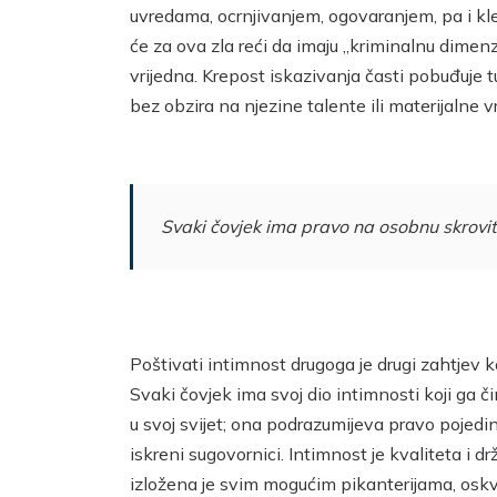
uvredama, ocrnjivanjem, ogovaranjem, pa i kleve
će za ova zla reći da imaju „kriminalnu dimenz
vrijedna. Krepost iskazivanja časti pobuđuje t
bez obzira na njezine talente ili materijalne v
Svaki čovjek ima pravo na osobnu skrovit
Poštivati intimnost drugoga je drugi zahtjev k
Svaki čovjek ima svoj dio intimnosti koji ga či
u svoj svijet; ona podrazumijeva pravo pojedin
iskreni sugovornici. Intimnost je kvaliteta i d
izložena je svim mogućim pikanterijama, oskvr