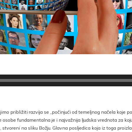
ojimo približiti razvija se „počinjući od temeljnog načela koje p
osobe fundamentalna je i najvažnija ljudska vrednota za koju k
 stvoreni na sliku Božju. Glavna posljedica koja iz toga proiz