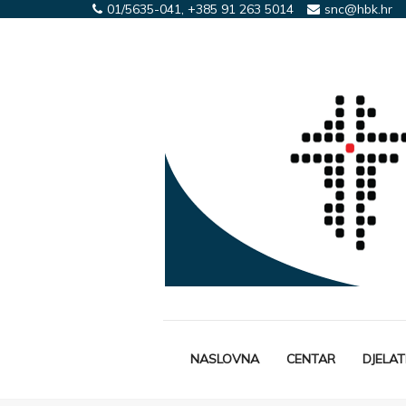
01/5635-041, +385 91 263 5014
snc@hbk.hr
NASLOVNA
CENTAR
DJELA