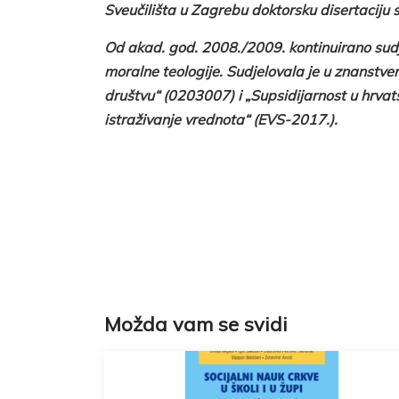
Sveučilišta u Zagrebu doktorsku disertaciju 
Od akad. god. 2008./2009. kontinuirano sudje
moralne teologije. Sudjelovala je u znanstve
društvu“ (0203007) i „Supsidijarnost u hrv
istraživanje vrednota“ (EVS-2017.).
Možda vam se svidi