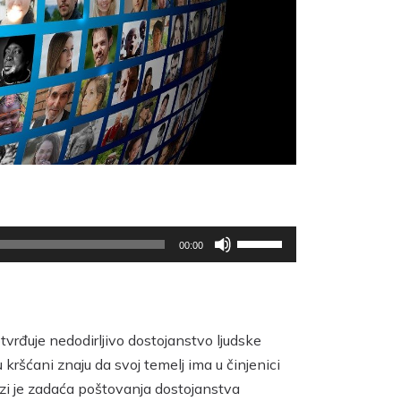
Upotrijebite
00:00
tipke
sa
strelicama
Gore/Dolje
otvrđuje nedodirljivo dostojanstvo ljudske
kako
ršćani znaju da svoj temelj ima u činjenici
biste
lazi je zadaća poštovanja dostojanstva