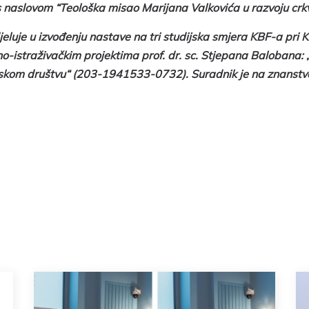
s naslovom “Teološka misao Marijana Valkovića u razvoju crkv
luje u izvođenju nastave na tri studijska smjera KBF-a pri K
no-istraživačkim projektima prof. dr. sc. Stjepana Balobana: 
atskom društvu“ (203-1941533-0732). Suradnik je na znanstv