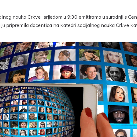
alnog nauka Crkve“ srijedom u 9:30 emitiramo u suradnji s Ce
iju pripremila docentica na Katedri socijalnog nauka Crkve Ka