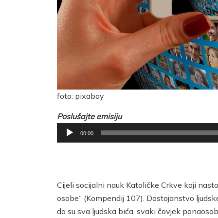
foto: pixabay
Poslušajte emisiju
Reproduktor
00:00
audiozapisa
Cijeli socijalni nauk Katoličke Crkve koji nast
osobe“ (Kompendij 107). Dostojanstvo ljudske 
da su sva ljudska bića, svaki čovjek ponaosob,