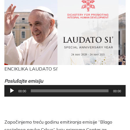
ENCIKLIKA LAUDATO SI’
Poslušajte emisiju
Reproduktor
00:00
00:00
audiozapisa
Započinjemo treću godinu emitiranja emisije “Blago
socijalnog nauka Crkve” koju priprema Centar za