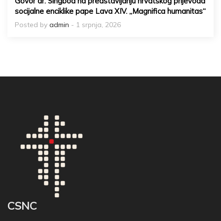
Govor dr. Singboa na predstavljanju hrvatskog prijevoda
socijalne enciklike pape Lava XIV. „Magnifica humanitas“
Posted by
admin
- 1 srpnja, 2026
CSNC