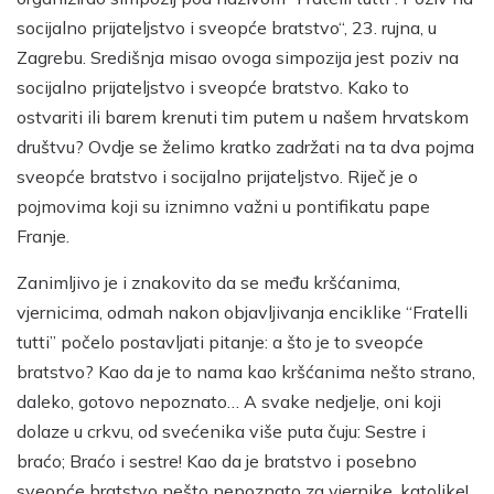
socijalno prijateljstvo i sveopće bratstvo“, 23. rujna, u
Zagrebu. Središnja misao ovoga simpozija jest poziv na
socijalno prijateljstvo i sveopće bratstvo. Kako to
ostvariti ili barem krenuti tim putem u našem hrvatskom
društvu? Ovdje se želimo kratko zadržati na ta dva pojma
sveopće bratstvo i socijalno prijateljstvo. Riječ je o
pojmovima koji su iznimno važni u pontifikatu pape
Franje.
Zanimljivo je i znakovito da se među kršćanima,
vjernicima, odmah nakon objavljivanja enciklike “Fratelli
tutti” počelo postavljati pitanje: a što je to sveopće
bratstvo? Kao da je to nama kao kršćanima nešto strano,
daleko, gotovo nepoznato… A svake nedjelje, oni koji
dolaze u crkvu, od svećenika više puta čuju: Sestre i
braćo; Braćo i sestre! Kao da je bratstvo i posebno
sveopće bratstvo nešto nepoznato za vjernike, katolike!