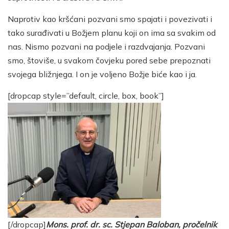
Naprotiv kao kršćani pozvani smo spajati i povezivati i
tako surađivati u Božjem planu koji on ima sa svakim od
nas. Nismo pozvani na podjele i razdvajanja. Pozvani
smo, štoviše, u svakom čovjeku pored sebe prepoznati
svojega bližnjega. I on je voljeno Božje biće kao i ja.
[dropcap style=”default, circle, box, book”]
[/dropcap]
Mons. prof. dr. sc. Stjepan Baloban, pročelnik