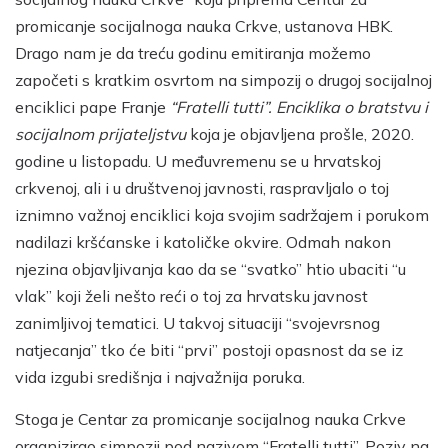
promicanje socijalnoga nauka Crkve, ustanova HBK.
Drago nam je da treću godinu emitiranja možemo
započeti s kratkim osvrtom na simpozij o drugoj socijalnoj
enciklici pape Franje
“Fratelli tutti”. Enciklika o bratstvu i
socijalnom prijateljstvu
koja je objavljena prošle, 2020.
godine u listopadu. U međuvremenu se u hrvatskoj
crkvenoj, ali i u društvenoj javnosti, raspravljalo o toj
iznimno važnoj enciklici koja svojim sadržajem i porukom
nadilazi kršćanske i katoličke okvire. Odmah nakon
njezina objavljivanja kao da se “svatko” htio ubaciti “u
vlak” koji želi nešto reći o toj za hrvatsku javnost
zanimljivoj tematici. U takvoj situaciji “svojevrsnog
natjecanja” tko će biti “prvi” postoji opasnost da se iz
vida izgubi središnja i najvažnija poruka.
Stoga je Centar za promicanje socijalnog nauka Crkve
organizirao simpozij pod nazivom “Fratelli tutti”. Poziv na