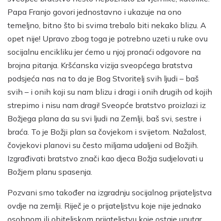
Papa Franjo govori jednostavno i ukazuje na ono
temeljno, bitno što bi svima trebalo biti nekako blizu. A
opet nije! Upravo zbog toga je potrebno uzeti u ruke ovu
socijalnu encikliku jer ćemo u njoj pronaći odgovore na
brojna pitanja. Kršćanska vizija sveopćega bratstva
podsjeća nas na to da je Bog Stvoritelj svih ljudi – baš
svih – i onih koji su nam blizu i dragi i onih drugih od kojih
strepimo i nisu nam dragi! Sveopće bratstvo proizlazi iz
Božjega plana da su svi ljudi na Zemlji, baš svi, sestre i
braća. To je Božji plan sa čovjekom i svijetom. Nažalost,
čovjekovi planovi su često miljama udaljeni od Božjih.
Izgrađivati bratstvo znači kao djeca Božja sudjelovati u
Božjem planu spasenja.
Pozvani smo također na izgradnju socijalnog prijateljstva
ovdje na zemlji. Riječ je o prijateljstvu koje nije jednako
osobnom ili obiteljskom prijateljstvu koje ostaje unutar