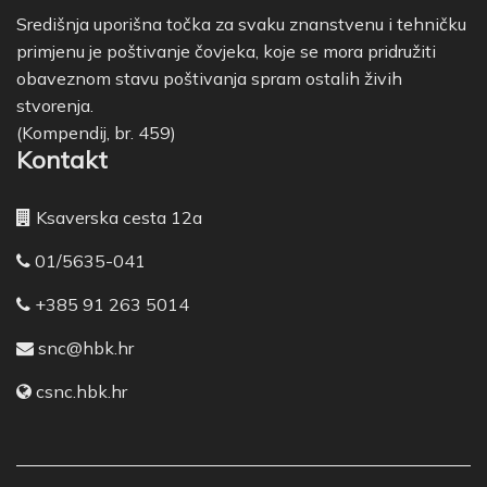
Središnja uporišna točka za svaku znanstvenu i tehničku
primjenu je poštivanje čovjeka, koje se mora pridružiti
obaveznom stavu poštivanja spram ostalih živih
stvorenja.
(Kompendij, br. 459)
Kontakt
Ksaverska cesta 12a
01/5635-041
+385 91 263 5014
snc@hbk.hr
csnc.hbk.hr