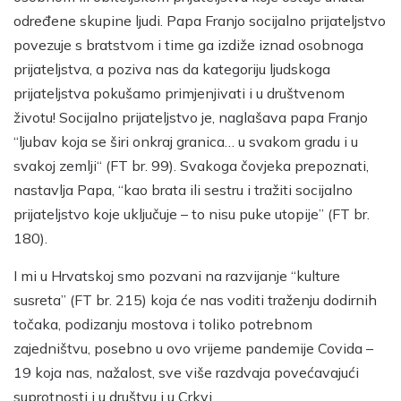
određene skupine ljudi. Papa Franjo socijalno prijateljstvo
povezuje s bratstvom i time ga izdiže iznad osobnoga
prijateljstva, a poziva nas da kategoriju ljudskoga
prijateljstva pokušamo primjenjivati i u društvenom
životu! Socijalno prijateljstvo je, naglašava papa Franjo
“ljubav koja se širi onkraj granica… u svakom gradu i u
svakoj zemlji“ (FT br. 99). Svakoga čovjeka prepoznati,
nastavlja Papa, “kao brata ili sestru i tražiti socijalno
prijateljstvo koje uključuje – to nisu puke utopije” (FT br.
180).
I mi u Hrvatskoj smo pozvani na razvijanje “kulture
susreta” (FT br. 215) koja će nas voditi traženju dodirnih
točaka, podizanju mostova i toliko potrebnom
zajedništvu, posebno u ovo vrijeme pandemije Covida –
19 koja nas, nažalost, sve više razdvaja povećavajući
suprotnosti i u društvu i u Crkvi.