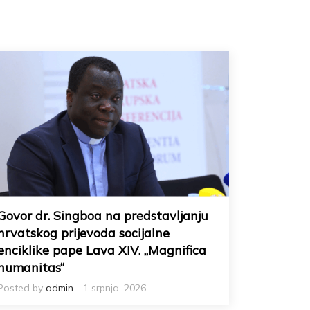
Govor dr. Singboa na predstavljanju
hrvatskog prijevoda socijalne
enciklike pape Lava XIV. „Magnifica
humanitas“
Posted by
admin
- 1 srpnja, 2026