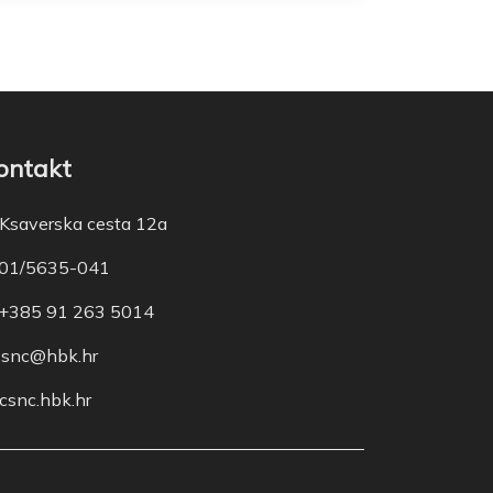
ontakt
Ksaverska cesta 12a
01/5635-041
+385 91 263 5014
snc@hbk.hr
csnc.hbk.hr