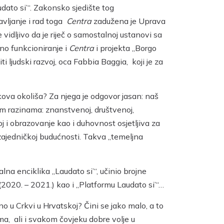
dato si’“. Zakonsko sjedište tog
avljanje i rad toga
Centra
zadužena je Uprava
je vidljivo da je riječ o samostalnoj ustanovi sa
no funkcioniranje i
Centra
i projekta „Borgo
i ljudski razvoj, oca Fabbia Baggia, koji je za
kova okoliša? Za njega je odgovor jasan: naš
itim razinama: znanstvenoj, društvenoj,
j i obrazovanje kao i duhovnost osjetljiva za
 zajedničkoj budućnosti. Takva „temeljna
lna enciklika „Laudato si’“, učinio brojne
(2020. – 2021.) kao i „Platformu Laudato si’“…
o u Crkvi u Hrvatskoj? Čini se jako malo, a to
ma, ali i svakom čovjeku dobre volje u