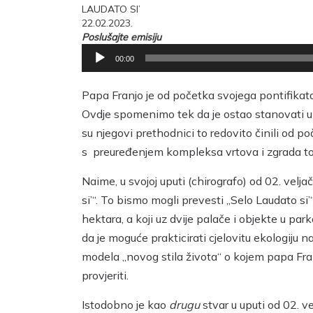
LAUDATO SI’
22.02.2023.
Poslušajte emisiju
Reproduktor
00:00
audiozapisa
Papa Franjo je od početka svojega pontifikata
Ovdje spomenimo tek da je ostao stanovati u D
su njegovi prethodnici to redovito činili od po
s preuređenjem kompleksa vrtova i zgrada to
Naime, u svojoj uputi (chirografo) od 02. velj
si’“. To bismo mogli prevesti „Selo Laudato si
hektara, a koji uz dvije palače i objekte u p
da je moguće prakticirati cjelovitu ekologiju n
modela „novog stila života“ o kojem papa Franjo
provjeriti.
Istodobno je kao
drugu
stvar u uputi od 02. 