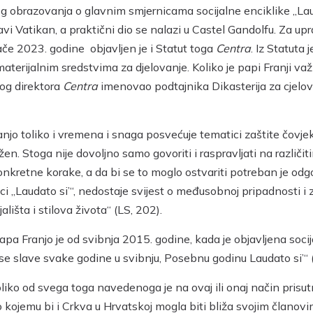
tog obrazovanja o glavnim smjernicama socijalne enciklike „Lau
i Vatikan, a praktični dio se nalazi u Castel Gandolfu. Za upr
jače 2023. godine objavljen je i Statut toga
Centra
. Iz Statuta 
terijalnim sredstvima za djelovanje. Koliko je papi Franji važ
nog direktora
Centra
imenovao podtajnika Dikasterija za cjelovit
njo toliko i vremena i snaga posvećuje tematici zaštite čovje
žen. Stoga nije dovoljno samo govoriti i raspravljati na različ
onkretne korake, a da bi se to moglo ostvariti potreban je odgo
i „Laudato si’“, nedostaje svijest o međusobnoj pripadnosti i
ališta i stilova života“ (LS, 202).
apa Franjo je od svibnja 2015. godine, kada je objavljena socija
se slave svake godine u svibnju, Posebnu godinu Laudato si’“ 
liko od svega toga navedenoga je na ovaj ili onaj način prisutn
 kojemu bi i Crkva u Hrvatskoj mogla biti bliža svojim članovi