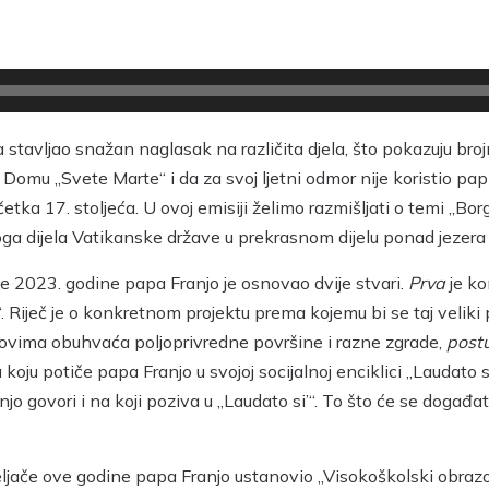
 stavljao snažan naglasak na različita djela, što pokazuju bro
omu „Svete Marte“ i da za svoj ljetni odmor nije koristio pap
četka 17. stoljeća. U ovoj emisiji želimo razmišljati o temi „B
ga dijela Vatikanske države u prekrasnom dijelu ponad jezera
ače 2023. godine papa Franjo je osnovao dvije stvari.
Prva
je k
’“. Riječ je o konkretnom projektu prema kojemu bi se taj velik
arkovima obuhvaća poljoprivredne površine i razne zgrade,
post
a koju potiče papa Franjo u svojoj socijalnoj enciklici „Laudato
 govori i na koji poziva u „Laudato si’“. To što će se događati 
veljače ove godine papa Franjo ustanovio „Visokoškolski obraz