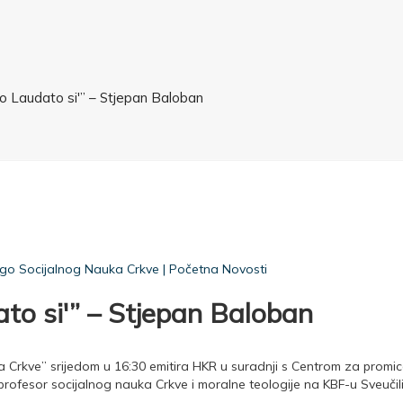
o Laudato si'” – Stjepan Baloban
go Socijalnog Nauka Crkve
|
Početna Novosti
to si'” – Stjepan Baloban
 Crkve” srijedom u 16:30 emitira HKR u suradnji s Centrom za promi
, profesor socijalnog nauka Crkve i moralne teologije na KBF-u Sveuči