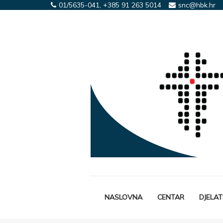
01/5635-041, +385 91 263 5014
snc@hbk.hr
NASLOVNA
CENTAR
DJELA