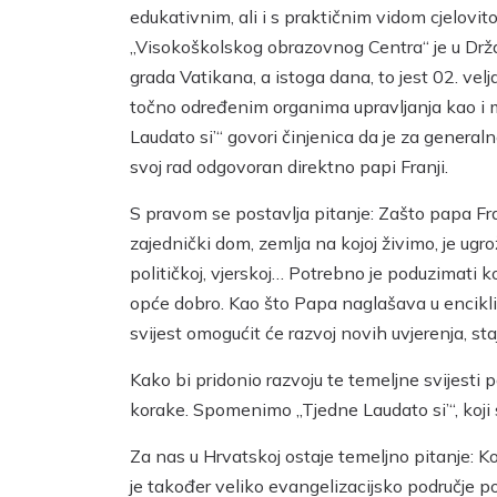
edukativnim, ali i s praktičnim vidom cjelovi
„Visokoškolskog obrazovnog Centra“ je u Držav
grada Vatikana, a istoga dana, to jest 02. vel
točno određenim organima upravljanja kao i ma
Laudato si’“ govori činjenica da je za general
svoj rad odgovoran direktno papi Franji.
S pravom se postavlja pitanje: Zašto papa Fra
zajednički dom, zemlja na kojoj živimo, je ugro
političkoj, vjerskoj… Potrebno je poduzimati k
opće dobro. Kao što Papa naglašava u enciklic
svijest omogućit će razvoj novih uvjerenja, staj
Kako bi pridonio razvoju te temeljne svijesti p
korake. Spomenimo „Tjedne Laudato si’“, koji 
Za nas u Hrvatskoj ostaje temeljno pitanje: Ko
je također veliko evangelizacijsko područje po