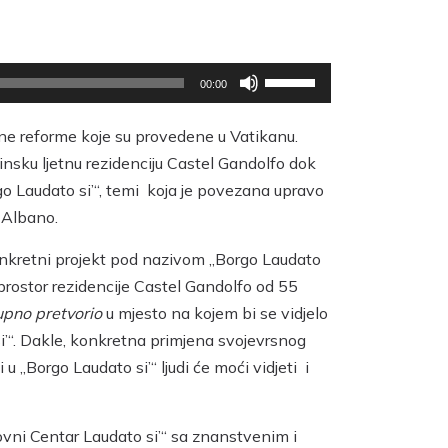
Upotrijebite
00:00
tipke
sa
strelicama
jne reforme koje su provedene u Vatikanu.
Gore/Dolje
insku ljetnu rezidenciju Castel Gandolfo dok
kako
orgo Laudato si’“, temi koja je povezana upravo
biste
pojačali
 Albano.
ili
smanjili
onkretni projekt pod nazivom „Borgo Laudato
zvuk.
i prostor rezidencije Castel Gandolfo od 55
upno pretvorio
u mjesto na kojem bi se vidjelo
 si’“. Dakle, konkretna primjena svojevrsnog
u „Borgo Laudato si’“ ljudi će moći vidjeti i
ovni Centar Laudato si’“ sa znanstvenim i