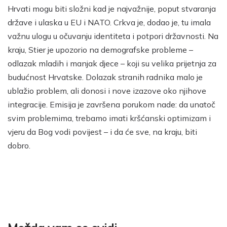
Hrvati mogu biti složni kad je najvažnije, poput stvaranja
države i ulaska u EU i NATO. Crkva je, dodao je, tu imala
važnu ulogu u očuvanju identiteta i potpori državnosti. Na
kraju, Stier je upozorio na demografske probleme –
odlazak mladih i manjak djece – koji su velika prijetnja za
budućnost Hrvatske. Dolazak stranih radnika malo je
ublažio problem, ali donosi i nove izazove oko njihove
integracije. Emisija je završena porukom nade: da unatoč
svim problemima, trebamo imati kršćanski optimizam i
vjeru da Bog vodi povijest – i da će sve, na kraju, biti
dobro.