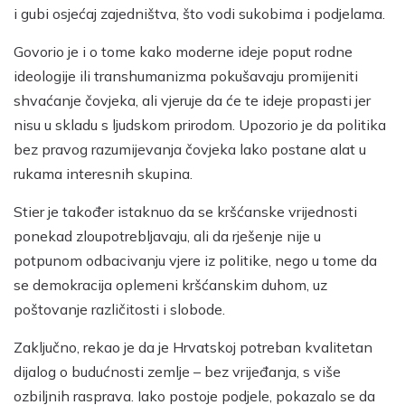
i gubi osjećaj zajedništva, što vodi sukobima i podjelama.
Govorio je i o tome kako moderne ideje poput rodne
ideologije ili transhumanizma pokušavaju promijeniti
shvaćanje čovjeka, ali vjeruje da će te ideje propasti jer
nisu u skladu s ljudskom prirodom. Upozorio je da politika
bez pravog razumijevanja čovjeka lako postane alat u
rukama interesnih skupina.
Stier je također istaknuo da se kršćanske vrijednosti
ponekad zloupotrebljavaju, ali da rješenje nije u
potpunom odbacivanju vjere iz politike, nego u tome da
se demokracija oplemeni kršćanskim duhom, uz
poštovanje različitosti i slobode.
Zaključno, rekao je da je Hrvatskoj potreban kvalitetan
dijalog o budućnosti zemlje – bez vrijeđanja, s više
ozbiljnih rasprava. Iako postoje podjele, pokazalo se da