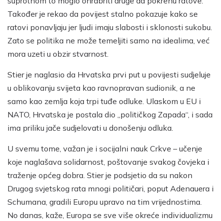
suprotnom to moglo ohrabriti druge da pokrenu ratove.
Također je rekao da povijest stalno pokazuje kako se
ratovi ponavljaju jer ljudi imaju slabosti i sklonosti sukobu.
Zato se politika ne može temeljiti samo na idealima, već
mora uzeti u obzir stvarnost.
Stier je naglasio da Hrvatska prvi put u povijesti sudjeluje
u oblikovanju svijeta kao ravnopravan sudionik, a ne
samo kao zemlja koja trpi tuđe odluke. Ulaskom u EU i
NATO, Hrvatska je postala dio „političkog Zapada“, i sada
ima priliku jače sudjelovati u donošenju odluka.
U svemu tome, važan je i socijalni nauk Crkve – učenje
koje naglašava solidarnost, poštovanje svakog čovjeka i
traženje općeg dobra. Stier je podsjetio da su nakon
Drugog svjetskog rata mnogi političari, poput Adenauera i
Schumana, gradili Europu upravo na tim vrijednostima.
No danas, kaže, Europa se sve više okreće individualizmu