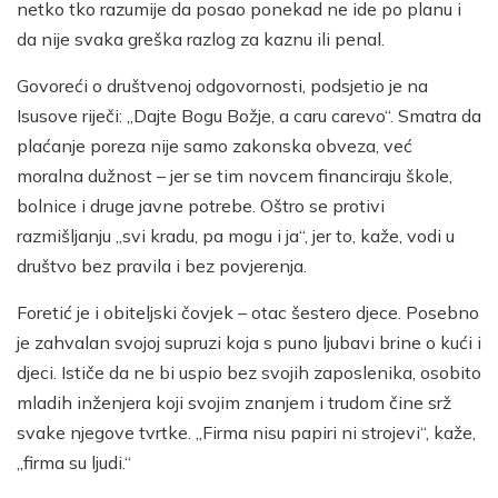
netko tko razumije da posao ponekad ne ide po planu i
da nije svaka greška razlog za kaznu ili penal.
Govoreći o društvenoj odgovornosti, podsjetio je na
Isusove riječi: „Dajte Bogu Božje, a caru carevo“. Smatra da
plaćanje poreza nije samo zakonska obveza, već
moralna dužnost – jer se tim novcem financiraju škole,
bolnice i druge javne potrebe. Oštro se protivi
razmišljanju „svi kradu, pa mogu i ja“, jer to, kaže, vodi u
društvo bez pravila i bez povjerenja.
Foretić je i obiteljski čovjek – otac šestero djece. Posebno
je zahvalan svojoj supruzi koja s puno ljubavi brine o kući i
djeci. Ističe da ne bi uspio bez svojih zaposlenika, osobito
mladih inženjera koji svojim znanjem i trudom čine srž
svake njegove tvrtke. „Firma nisu papiri ni strojevi“, kaže,
„firma su ljudi.“