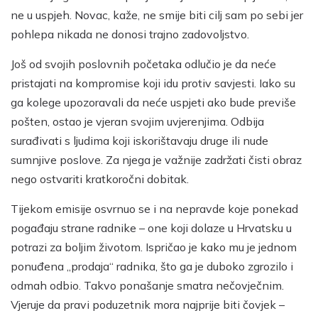
ne u uspjeh. Novac, kaže, ne smije biti cilj sam po sebi jer
pohlepa nikada ne donosi trajno zadovoljstvo.
Još od svojih poslovnih početaka odlučio je da neće
pristajati na kompromise koji idu protiv savjesti. Iako su
ga kolege upozoravali da neće uspjeti ako bude previše
pošten, ostao je vjeran svojim uvjerenjima. Odbija
surađivati s ljudima koji iskorištavaju druge ili nude
sumnjive poslove. Za njega je važnije zadržati čisti obraz
nego ostvariti kratkoročni dobitak.
Tijekom emisije osvrnuo se i na nepravde koje ponekad
pogađaju strane radnike – one koji dolaze u Hrvatsku u
potrazi za boljim životom. Ispričao je kako mu je jednom
ponuđena „prodaja“ radnika, što ga je duboko zgrozilo i
odmah odbio. Takvo ponašanje smatra nečovječnim.
Vjeruje da pravi poduzetnik mora najprije biti čovjek –