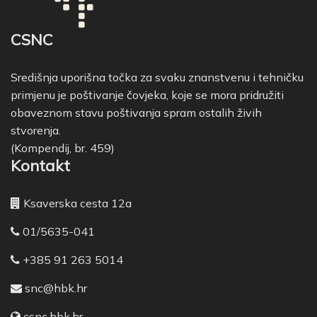
CSNC
Središnja uporišna točka za svaku znanstvenu i tehničku
primjenu je poštivanje čovjeka, koje se mora pridružiti
obaveznom stavu poštivanja spram ostalih živih
stvorenja.
(Kompendij, br. 459)
Kontakt
Ksaverska cesta 12a
01/5635-041
+385 91 263 5014
snc@hbk.hr
csnc.hbk.hr