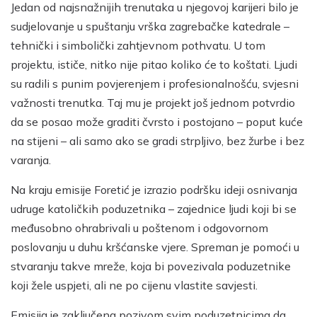
Jedan od najsnažnijih trenutaka u njegovoj karijeri bilo je
sudjelovanje u spuštanju vrška zagrebačke katedrale –
tehnički i simbolički zahtjevnom pothvatu. U tom
projektu, ističe, nitko nije pitao koliko će to koštati. Ljudi
su radili s punim povjerenjem i profesionalnošću, svjesni
važnosti trenutka. Taj mu je projekt još jednom potvrdio
da se posao može graditi čvrsto i postojano – poput kuće
na stijeni – ali samo ako se gradi strpljivo, bez žurbe i bez
varanja.
Na kraju emisije Foretić je izrazio podršku ideji osnivanja
udruge katoličkih poduzetnika – zajednice ljudi koji bi se
međusobno ohrabrivali u poštenom i odgovornom
poslovanju u duhu kršćanske vjere. Spreman je pomoći u
stvaranju takve mreže, koja bi povezivala poduzetnike
koji žele uspjeti, ali ne po cijenu vlastite savjesti.
Emisija je zaključena pozivom svim poduzetnicima da