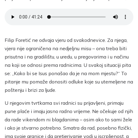
Filip Foretić ne odvaja vjeru od svakodnevice. Za njega,
vjera nije ograničena na nedjeljnu misu – ona treba biti
prisutna i na gradilištu, u uredu, u pregovorima i u načinu
na koji se odnosi prema radnicima. U svakoj situaciji pita
se: „Kako bi se Isus ponašao da je na mom mjestu?“ To
pitanje mu pomaže donositi odluke koje su utemeljene na
poštenju i brizi za ljude.
U njegovim tvrtkama svi radnici su prijavljeni, primaju
pune plaće i imaju jasno radno vrijeme. Ne očekuje od njih
da rade vikendom ni blagdanima – osim ako to sami žele
i ako je stvarno potrebno. Smatra da rad, posebno fizički,
ima svoje granice i da pretjerivanje vodi u iscrpljenost, a