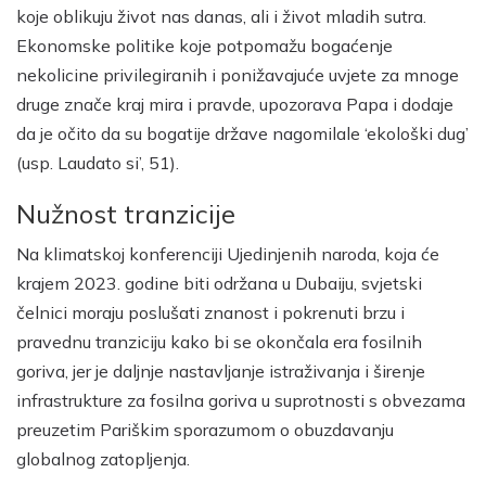
koje oblikuju život nas danas, ali i život mladih sutra.
Ekonomske politike koje potpomažu bogaćenje
nekolicine privilegiranih i ponižavajuće uvjete za mnoge
druge znače kraj mira i pravde, upozorava Papa i dodaje
da je očito da su bogatije države nagomilale ‘ekološki dug’
(usp. Laudato si’, 51).
Nužnost tranzicije
Na klimatskoj konferenciji Ujedinjenih naroda, koja će
krajem 2023. godine biti održana u Dubaiju, svjetski
čelnici moraju poslušati znanost i pokrenuti brzu i
pravednu tranziciju kako bi se okončala era fosilnih
goriva, jer je daljnje nastavljanje istraživanja i širenje
infrastrukture za fosilna goriva u suprotnosti s obvezama
preuzetim Pariškim sporazumom o obuzdavanju
globalnog zatopljenja.