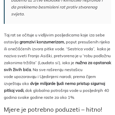
da prekinemo besmisleni rat protiv stvorenog
svijeta.
Taj rat se očituje u vidljivim posljedicama koje iza sebe
ostavlja
gramzivi konzumerizam,
poput presušenih rijeka
ili onečišćenih izvora pitke vode. “Sestrica voda”, kako je
naziva sveti Franjo Asiški, pretvorena je u “robu podložnu
zakonima tržišta” (Laudato si’), iako je
nužna za opstanak
svih živih bića.
Na sve rašireniju nestašicu
vode upozoravaju i Ujedinjeni narodi, prema čijem
izvještaju oko
dvije milijarde ljudi nema pristup sigurnoj
pitkoj vodi,
dok globalna potrošnja vode u posljednjih 40
godina svake godine raste za oko 1%.
Mjere je potrebno poduzeti – hitno!