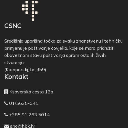
CSNC
Središnja uporišna točka za svaku znanstvenu i tehničku
primjenu je poštivanje čovjeka, koje se mora pridružiti
obaveznom stavu poštivanja spram ostalih živih
stvorenja.
(Kompendij, br. 459)
Kontakt
Ksaverska cesta 12a
01/5635-041
+385 91 263 5014
snc@hbk.hr