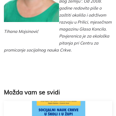
Bog zemlju”. Od 2008.
godine redovito piše o
zaštiti okoliša i održivom
razvoju u Prilici, mjesečnom
magazinu Glasa Koncila.
Tihana Mojsinović
Povjerenica je za ekološka
pitanja pri Centru za
promicanje socijalnog nauka Crkve.
Možda vam se svidi