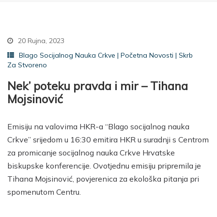
20 Rujna, 2023
Blago Socijalnog Nauka Crkve
|
Početna Novosti
|
Skrb
Za Stvoreno
Nek’ poteku pravda i mir – Tihana
Mojsinović
Emisiju na valovima HKR-a “Blago socijalnog nauka
Crkve” srijedom u 16:30 emitira HKR u suradnji s Centrom
za promicanje socijalnog nauka Crkve Hrvatske
biskupske konferencije. Ovotjednu emisiju pripremila je
Tihana Mojsinović, povjerenica za ekološka pitanja pri
spomenutom Centru.