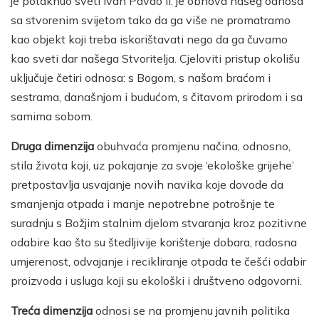
je potaknuo sveti Ivan Pavao II. je obnova našeg odnosa
sa stvorenim svijetom tako da ga više ne promatramo
kao objekt koji treba iskorištavati nego da ga čuvamo
kao sveti dar našega Stvoritelja. Cjeloviti pristup okolišu
uključuje četiri odnosa: s Bogom, s našom braćom i
sestrama, današnjom i budućom, s čitavom prirodom i sa
samima sobom.
Druga dimenzija
obuhvaća promjenu načina, odnosno,
stila života koji, uz pokajanje za svoje ‘ekološke grijehe’
pretpostavlja usvajanje novih navika koje dovode da
smanjenja otpada i manje nepotrebne potrošnje te
suradnju s Božjim stalnim djelom stvaranja kroz pozitivne
odabire kao što su štedljivije korištenje dobara, radosna
umjerenost, odvajanje i recikliranje otpada te češći odabir
proizvoda i usluga koji su ekološki i društveno odgovorni.
Treća dimenzija
odnosi se na promjenu javnih politika