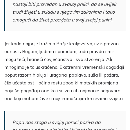
nastoji biti pravedan u svakoj prilici, da se uvijek
trudi živjeti u skladu s njegovim zakonima i tako
omogući da život procvjeta u svoj svojoj punini.
Jer kada najprije tražimo Božje kraljevstvo, uz ispravan
odnos s Bogom, ljudima i prirodom, tada pravda i mir
mogu teći, hraneći čovječanstvo i sva stvorenja. Ali
mnogima je to uskraćeno. Ekstremni vremenski događaji
poput razornih oluja i uragana, poplava, suša ili požara,
čija učestalost i jačina rastu zbog klimatskih promjena
najviše pogađaju one koji su za njih najmanje odgovorni,
one koji mahom žive u najsiromašnijim krajevima svijeta.
Papa nas stoga u svojoj poruci poziva da
budemo uz žrtve ekološke i klimatske nepravde i