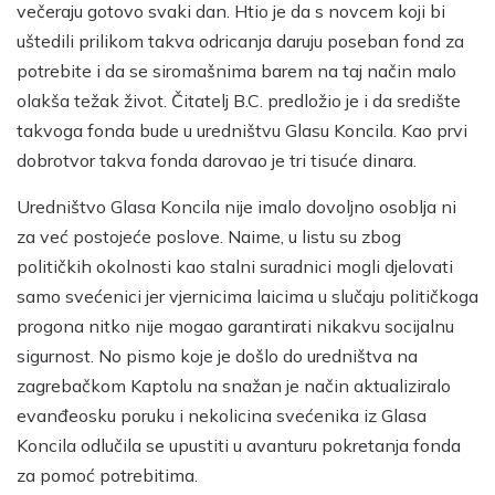
večeraju gotovo svaki dan. Htio je da s novcem koji bi
uštedili prilikom takva odricanja daruju poseban fond za
potrebite i da se siromašnima barem na taj način malo
olakša težak život. Čitatelj B.C. predložio je i da središte
takvoga fonda bude u uredništvu Glasu Koncila. Kao prvi
dobrotvor takva fonda darovao je tri tisuće dinara.
Uredništvo Glasa Koncila nije imalo dovoljno osoblja ni
za već postojeće poslove. Naime, u listu su zbog
političkih okolnosti kao stalni suradnici mogli djelovati
samo svećenici jer vjernicima laicima u slučaju političkoga
progona nitko nije mogao garantirati nikakvu socijalnu
sigurnost. No pismo koje je došlo do uredništva na
zagrebačkom Kaptolu na snažan je način aktualiziralo
evanđeosku poruku i nekolicina svećenika iz Glasa
Koncila odlučila se upustiti u avanturu pokretanja fonda
za pomoć potrebitima.