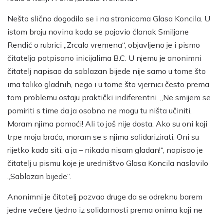
Nešto slično dogodilo se i na stranicama Glasa Koncila. U
istom broju novina kada se pojavio članak Smiljane
Rendić o rubrici „Zrcalo vremena“, objavljeno je i pismo
čitatelja potpisano inicijalima B.C. U njemu je anonimni
čitatelj napisao da sablazan bijede nije samo u tome što
ima toliko gladnih, nego i u tome što vjernici često prema
tom problemu ostaju praktički indiferentni. „Ne smijem se
pomiriti s time da ja osobno ne mogu tu ništa učiniti.
Moram njima pomoći! Ali to još nije dosta. Ako su oni koji
trpe moja braća, moram se s njima solidarizirati. Oni su
rijetko kada siti, a ja – nikada nisam gladan!“, napisao je
čitatelj u pismu koje je uredništvo Glasa Koncila naslovilo
„Sablazan bijede“.
Anonimni je čitatelj pozvao druge da se odreknu barem
jedne večere tjedno iz solidarnosti prema onima koji ne