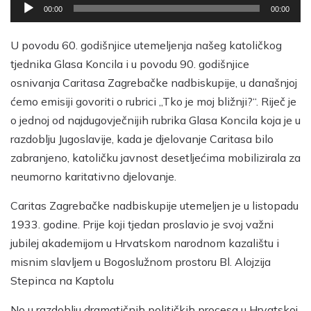
Reproduktor
00:00
00:00
audiozapisa
U povodu 60. godišnjice utemeljenja našeg katoličkog
tjednika Glasa Koncila i u povodu 90. godišnjice
osnivanja Caritasa Zagrebačke nadbiskupije, u današnjoj
ćemo emisiji govoriti o rubrici „Tko je moj bližnji?“. Riječ je
o jednoj od najdugovječnijih rubrika Glasa Koncila koja je u
razdoblju Jugoslavije, kada je djelovanje Caritasa bilo
zabranjeno, katoličku javnost desetljećima mobilizirala za
neumorno karitativno djelovanje.
Caritas Zagrebačke nadbiskupije utemeljen je u listopadu
1933. godine. Prije koji tjedan proslavio je svoj važni
jubilej akademijom u Hrvatskom narodnom kazalištu i
misnim slavljem u Bogoslužnom prostoru Bl. Alojzija
Stepinca na Kaptolu
No u razdoblju dramatičnih političkih procesa u Hrvatskoj