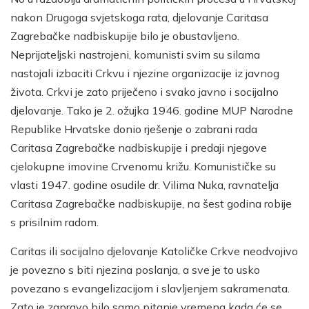
nakon Drugoga svjetskoga rata, djelovanje Caritasa
Zagrebačke nadbiskupije bilo je obustavljeno.
Neprijateljski nastrojeni, komunisti svim su silama
nastojali izbaciti Crkvu i njezine organizacije iz javnog
života. Crkvi je zato priječeno i svako javno i socijalno
djelovanje. Tako je 2. ožujka 1946. godine MUP Narodne
Republike Hrvatske donio rješenje o zabrani rada
Caritasa Zagrebačke nadbiskupije i predaji njegove
cjelokupne imovine Crvenomu križu. Komunističke su
vlasti 1947. godine osudile dr. Vilima Nuka, ravnatelja
Caritasa Zagrebačke nadbiskupije, na šest godina robije
s prisilnim radom.
Caritas ili socijalno djelovanje Katoličke Crkve neodvojivo
je povezno s biti njezina poslanja, a sve je to usko
povezano s evangelizacijom i slavljenjem sakramenata.
Zato je zapravo bilo samo pitanje vremena kada će se