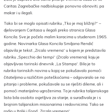
Caritas Zagrebačke nadbiskupije ponovno obnoviti, pa
makar i u ilegali.
Tako bi se moglo opisati rubriku „Tko je moj bližnji?“ –
djelovanjem Caritasa u ilegali preko stranica Glasa
Koncila. Sve je počelo malim koracima u studenom 1965.
godine. Novinarka Glasa Koncila Smiljana Rendić
objavila je tekst „Zrcalo vremena“ u kojem je predstavila
rubriku „Specchio dei tempi“ (Zrcalo vremena) koju je
objavljivao torinski dnevnik „La Stampa“. Bila je to
rubrika torinskih novina u kojoj se pokušavalo pomoći
čitateljima u različitim poteškoćama – odgovaralo se na
pitanja i probleme, pokušavale su se riješiti dileme, ali i
pomoći materijalno ugroženima. Ta je rubrika talijanskoga
lista bila osobito osjetljiva za starije, a surađivala je i s
brojnim talijanskim misionarima i redovnicima. Tako se
rodio u Italiji i Fond „Zrcala vremena“.