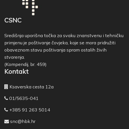
CSNC
Središnja uporišna točka za svaku znanstvenu i tehničku
primjenu je poštivanje čovjeka, koje se mora pridružiti
obaveznom stavu poštivanja spram ostalih živih
stvorenja.
(Kompendij, br. 459)
Kontakt
Ksaverska cesta 12a
01/5635-041
+385 91 263 5014
snc@hbk.hr