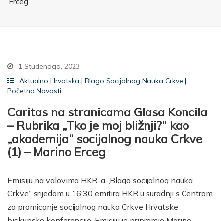
Erceg
1 Studenoga, 2023
Aktualno Hrvatska
|
Blago Socijalnog Nauka Crkve
|
Početna Novosti
Caritas na stranicama Glasa Koncila
– Rubrika „Tko je moj bližnji?“ kao
„akademija“ socijalnog nauka Crkve
(1) – Marino Erceg
Emisiju na valovima HKR-a „Blago socijalnog nauka
Crkve“ srijedom u 16:30 emitira HKR u suradnji s Centrom
za promicanje socijalnog nauka Crkve Hrvatske
biskupske konferencije. Emisiju je pripremio Marino