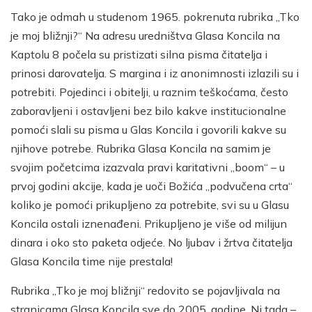
Tako je odmah u studenom 1965. pokrenuta rubrika „Tko
je moj bližnji?“ Na adresu uredništva Glasa Koncila na
Kaptolu 8 počela su pristizati silna pisma čitatelja i
prinosi darovatelja. S margina i iz anonimnosti izlazili su i
potrebiti. Pojedinci i obitelji, u raznim teškoćama, često
zaboravljeni i ostavljeni bez bilo kakve institucionalne
pomoći slali su pisma u Glas Koncila i govorili kakve su
njihove potrebe. Rubrika Glasa Koncila na samim je
svojim početcima izazvala pravi karitativni „boom“ – u
prvoj godini akcije, kada je uoči Božića „podvučena crta“
koliko je pomoći prikupljeno za potrebite, svi su u Glasu
Koncila ostali iznenađeni. Prikupljeno je više od milijun
dinara i oko sto paketa odjeće. No ljubav i žrtva čitatelja
Glasa Koncila time nije prestala!
Rubrika „Tko je moj bližnji“ redovito se pojavljivala na
stranicama Glasa Koncila sve do 2005. godine. Ni tada –