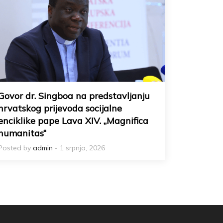
Govor dr. Singboa na predstavljanju
hrvatskog prijevoda socijalne
enciklike pape Lava XIV. „Magnifica
humanitas“
Posted by
admin
- 1 srpnja, 2026