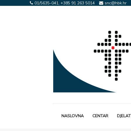
01/5635-041, +385 91 263 5014
snc@hbk.hr
NASLOVNA
CENTAR
DJELA