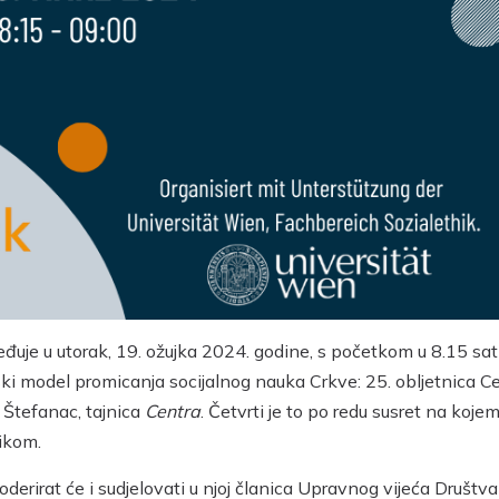
ređuje u utorak, 19. ožujka 2024. godine, s početkom u 8.15 sat
ski model promicanja socijalnog nauka Crkve: 25. obljetnica C
ć Štefanac, tajnica
Centra
. Četvrti je to po redu susret na kojem
ikom.
derirat će i sudjelovati u njoj članica Upravnog vijeća Društva 