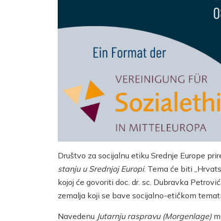
Društvo za socijalnu etiku Srednje Europe pri
stanju u Srednjoj Europi
. Tema će biti „Hrvat
kojoj će govoriti doc. dr. sc. Dubravka Petrovi
zemalja koji se bave socijalno-etičkom temat
Navedenu
Jutarnju raspravu (Morgenlage)
mo