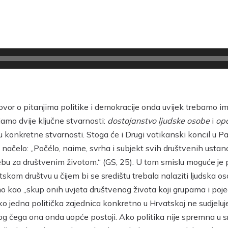
or o pitanjima politike i demokracije onda uvijek trebamo ima
jamo dvije ključne stvarnosti:
dostojanstvo ljudske osobe
i
op
 konkretne stvarnosti. Stoga će i Drugi vatikanski koncil u Pas
načelo: „Počélo, naime, svrha i subjekt svih društvenih ustano
bu za društvenim životom.“ (GS, 25). U tom smislu moguće je p
skom društvu u čijem bi se središtu trebala nalaziti ljudska 
 kao „skup onih uvjeta društvenog života koji grupama i poje
Ako jedna politička zajednica konkretno u Hrvatskoj ne sudjelu
og čega ona onda uopće postoji. Ako politika nije spremna u sr