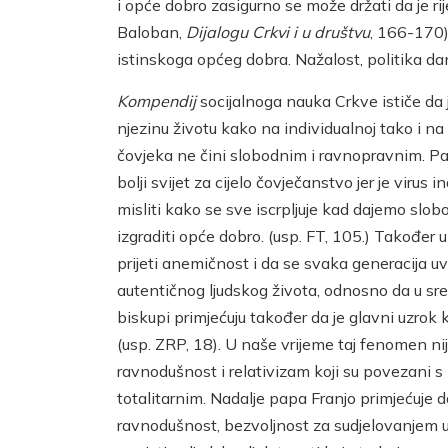
i opće dobro zasigurno se može držati da je rij
Baloban,
Dijalogu Crkvi i u društvu
, 166-170)
istinskoga općeg dobra. Nažalost, politika da
Kompendij
socijalnoga nauka Crkve ističe da 
njezinu životu kako na individualnoj tako i na 
čovjeka ne čini slobodnim i ravnopravnim. Pa
bolji svijet za cijelo čovječanstvo jer je virus
misliti kako se sve iscrpljuje kad dajemo slo
izgraditi opće dobro. (usp. FT, 105.) Također 
prijeti anemičnost i da se svaka generacija uv
autentičnog ljudskog života, odnosno da u sre
biskupi primjećuju također da je glavni uzrok 
(usp. ZRP, 18). U naše vrijeme taj fenomen ni
ravnodušnost i relativizam koji su povezani s 
totalitarnim. Nadalje papa Franjo primjećuje da 
ravnodušnost, bezvoljnost za sudjelovanjem u 