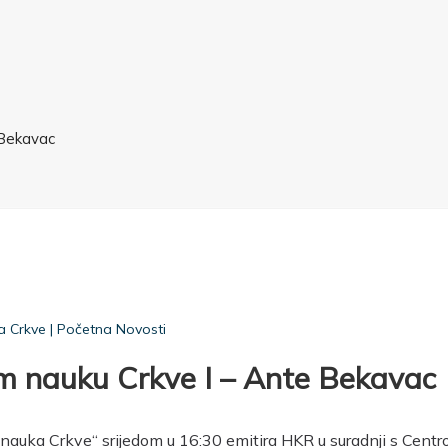
 Bekavac
a Crkve
|
Početna Novosti
om nauku Crkve I – Ante Bekavac
nauka Crkve“ srijedom u 16:30 emitira HKR u suradnji s Cent