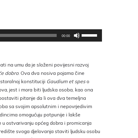
Upotrijebite
00:00
tipke
sa
strelicama
Gore/Dolje
kako
ti na umu da je složeni povijesni razvoj
biste
će dobro
. Ova dva nosiva pojama čine
pojačali
toralnoj konstituciji
Gaudium et spes
o
ili
smanjili
va, jest i mora biti ljudska osoba, kao ona
zvuk.
ostaviti pitanje da li ova dva temeljna
osoba sa svojim apsolutnim i nepovrjedivim
dincima omogućuju potpunije i lakše
je u ostvarivanju općeg dobra i promicanja
edište svoga djelovanja staviti ljudsku osobu