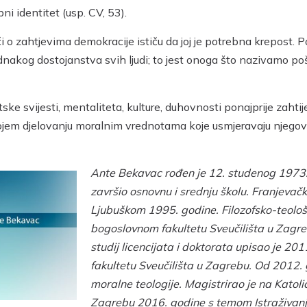
i identitet (usp. CV, 53).
 o zahtjevima demokracije ističu da joj je potrebna krepost. Po
ednakog dostojanstva svih ljudi; to jest onoga što nazivamo p
e svijesti, mentaliteta, kulture, duhovnosti ponajprije zahtij
vojem djelovanju moralnim vrednotama koje usmjeravaju njegov
Ante Bekavac rođen je 12. studenog 1973.
završio osnovnu i srednju školu. Franjevačku
Ljubuškom 1995. godine. Filozofsko-teološk
bogoslovnom fakultetu Sveučilišta u Zagreb
studij licencijata i doktorata upisao je 2
fakultetu Sveučilišta u Zagrebu. Od 2012. 
moralne teologije. Magistrirao je na Katol
Zagrebu 2016. godine s temom Istraživanj