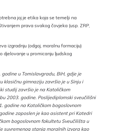
trebna joj je etika koja se temelji na
oštivanjem prava svakog čovjeka (usp. ZRP,
eva izgradnju (odgoj, moralnu formaciju)
o djelovanje u promicanju ljudskog
 godine u Tomislavgradu, BiH, gdje je
 klasičnu gimnaziju završio je u Sinju i
i studij završio je na Katoličkom
u 2003. godine. Poslijediplomski sveučilišni
011. godine na Katoličkom bogoslovnom
godine zaposlen je kao asistent pri Katedri
ičkom bogoslovnom fakultetu Sveučilišta u
e suvremenog stanja moralnih izvora kao