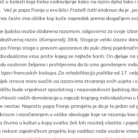
eč o bolesti koja treba ozdravljenje kako na razini duha tako i 
. Već je papa Franjo u enciklici
Fratelli tutti
istaknuo da je „pot
nas često ima oblike koji koče napredak prema drugačijem svij
je ljudska osoba obdarena razumom, odgovorna za svoje izbore 
društvenoj razini. (
Kompendij
, 384). Stoga je veliki izazov da
pa Franjo stoga s pravom upozorava da puki zbroj pojedinačn
 individualizma virus protiv kojeg se najteže boriti. On djeluje n
bodu osobnim željama i prohtjevima da bi smo gomilanjem indivi
u Izjavi francuskih biskupa
Za rehabilitaciju politike
od 17. velj
ijek iznova mora suočiti sa izazovima stvaranja onih uvjeta i 
dištu bude vrijednost apsolutnog i nepovrjedivost ljudskog dos
krhkosti naših demokracija u najezdi krajnjeg individualizma u 
je nestao. Naprotiv papa Franjo primijetio je da je to jedan o
krizom i razočaranjem u velike ideologije koje se razumiju kao 
živimo u kulturi u kojoj svatko želi biti nositelj vlastite i poj
nekom zajedničkom projektu koji nadilazi naše osobne interese