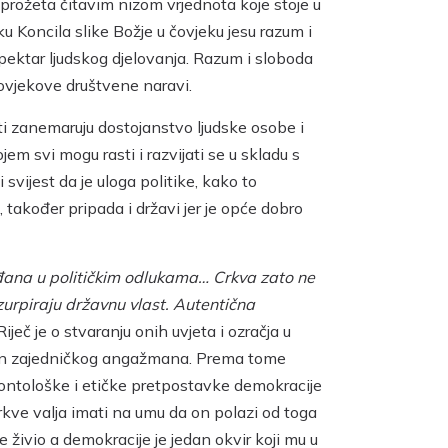
e prožeta čitavim nizom vrjednota koje stoje u
 Koncila slike Božje u čovjeku jesu razum i
spektar ljudskog djelovanja. Razum i sloboda
 čovjekove društvene naravi.
ti zanemaruju dostojanstvo ljudske osobe i
m svi mogu rasti i razvijati se u skladu s
svijest da je uloga politike, kako to
akođer pripada i državi jer je opće dobro
đana u političkim odlukama… Crkva zato ne
uzurpiraju državnu vlast. Autentična
Riječ je o stvaranju onih uvjeta i ozračja u
način zajedničkog angažmana. Prema tome
a ontološke i etičke pretpostavke demokracije
rkve valja imati na umu da on polazi od toga
 živio a demokracije je jedan okvir koji mu u