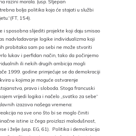
na razini morala. (usp. Stjepan
rebna bolja politika koja će stajati u službi
etu.“(FT, 154).
i sposobna slijediti projekte koji daju smisao
nas nadvladavanje logike individualizma koji
ih probitaka sam po sebi ne može stvoriti
a vrlo lukav i perfidan način, tako da počinjemo
dualnih ili nekih drugih ambicija mogli
ače 1999. godine primjećuje se da demokraciji
okvira u kojima je moguće ostvarenje
tojanstva, prava i sloboda. Stoga francuski
kojem vrijedi logika i načelo „svatko za sebe“
d glavnih izazova našega vremena:
reakcija na sve ono što bi se moglo činiti
edinačne istine iz čega proizlazi malodušnost,
 i želje (usp. EG, 61). Politika i demokracija