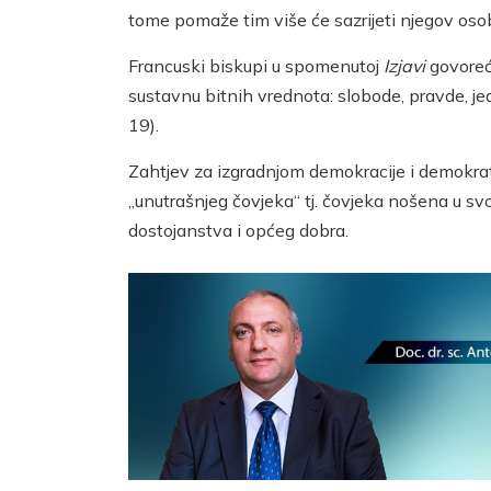
tome pomaže tim više će sazrijeti njegov osobn
Francuski biskupi u spomenutoj
Izjavi
govoreći
sustavnu bitnih vrednota: slobode, pravde, j
19).
Zahtjev za izgradnjom demokracije i demokratsk
„unutrašnjeg čovjeka“ tj. čovjeka nošena u s
dostojanstva i općeg dobra.