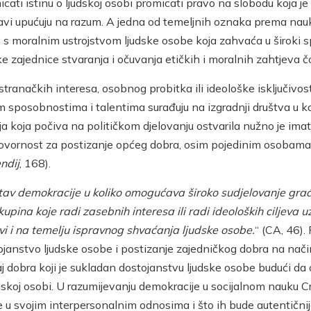
micati istinu o ljudskoj osobi promicati pravo na slobodu koja j
ravi upućuju na razum. A jedna od temeljnih oznaka prema nauku
nu s moralnim ustrojstvom ljudske osobe koja zahvaća u široki 
dske zajednice stvaranja i očuvanja etičkih i moralnih zahtjeva
tranačkih interesa, osobnog probitka ili ideološke isključivos
sposobnostima i talentima surađuju na izgradnji društva u koje
ja koja počiva na političkom djelovanju ostvarila nužno je imati 
vornost za postizanje općeg dobra, osim pojedinim osobama, t
ndij
, 168).
tav demokracije u koliko omogućava široko sudjelovanje gra
pina koje radi zasebnih interesa ili radi ideoloških ciljeva 
 i na temelju ispravnog shvaćanja ljudske osobe.
“ (CA, 46). 
dostojanstvo ljudske osobe i postizanje zajedničkog dobra na 
aj dobra koji je sukladan dostojanstvu ljudske osobe budući d
dskoj osobi. U razumijevanju demokracije u socijalnom nauku C
je u svojim interpersonalnim odnosima i što ih bude autentičnije