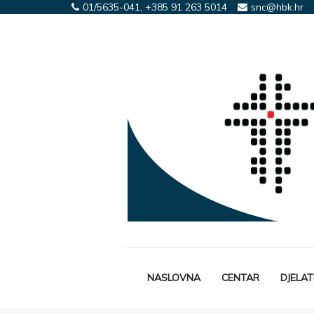
01/5635-041, +385 91 263 5014
snc@hbk.hr
NASLOVNA
CENTAR
DJELA