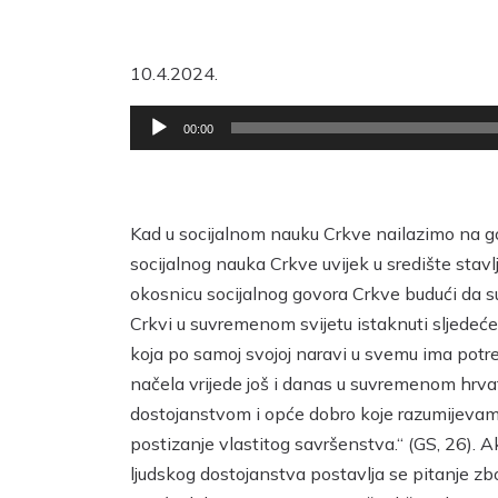
10.4.2024.
Reproduktor
00:00
audiozapisa
Kad u socijalnom nauku Crkve nailazimo na gov
socijalnog nauka Crkve uvijek u središte stavl
okosnicu socijalnog govora Crkve budući da su
Crkvi u suvremenom svijetu istaknuti sljedeće 
koja po samoj svojoj naravi u svemu ima potre
načela vrijede još i danas u suvremenom hrvat
dostojanstvom i opće dobro koje razumijevamo
postizanje vlastitog savršenstva.“ (GS, 26). 
ljudskog dostojanstva postavlja se pitanje zb