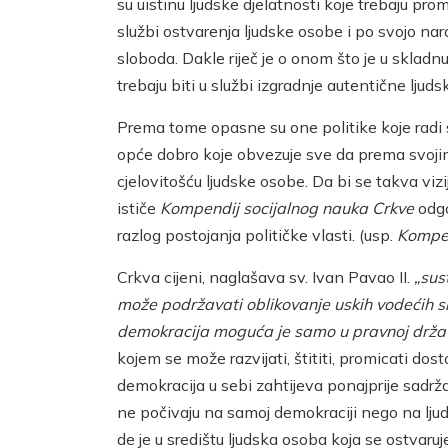
su uistinu ljudske djelatnosti koje trebaju pro
službi ostvarenja ljudske osobe i po svojo na
sloboda. Dakle riječ je o onom što je u sklad
trebaju biti u službi izgradnje autentične lju
Prema tome opasne su one politike koje radi s
opće dobro koje obvezuje sve da prema svojim 
cjelovitošću ljudske osobe. Da bi se takva vizi
ističe
Kompendij socijalnog nauka Crkve
odgo
razlog postojanja političke vlasti. (usp.
Kompe
Crkva cijeni, naglašava sv. Ivan Pavao II.
„sus
može podržavati oblikovanje uskih vodećih sku
demokracija moguća je samo u pravnoj državi
kojem se može razvijati, štititi, promicati 
demokracija u sebi zahtijeva ponajprije sadrž
ne počivaju na samoj demokraciji nego na lju
de je u središtu ljudska osoba koja se ostvaru