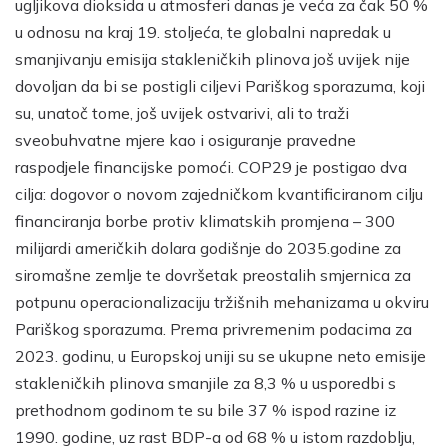
ugljikova dioksida u atmosferi danas je veća za čak 50 %
u odnosu na kraj 19. stoljeća, te globalni napredak u
smanjivanju emisija stakleničkih plinova još uvijek nije
dovoljan da bi se postigli ciljevi Pariškog sporazuma, koji
su, unatoč tome, još uvijek ostvarivi, ali to traži
sveobuhvatne mjere kao i osiguranje pravedne
raspodjele financijske pomoći. COP29 je postigao dva
cilja: dogovor o novom zajedničkom kvantificiranom cilju
financiranja borbe protiv klimatskih promjena – 300
milijardi američkih dolara godišnje do 2035.godine za
siromašne zemlje te dovršetak preostalih smjernica za
potpunu operacionalizaciju tržišnih mehanizama u okviru
Pariškog sporazuma. Prema privremenim podacima za
2023. godinu, u Europskoj uniji su se ukupne neto emisije
stakleničkih plinova smanjile za 8,3 % u usporedbi s
prethodnom godinom te su bile 37 % ispod razine iz
1990. godine, uz rast BDP-a od 68 % u istom razdoblju,