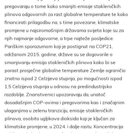
pregovaraju o tome kako smanjiti emisije stakleničkih
plinova odgovornih za rast globalne temperature te kako
financirati prilagodbu na, s time povezane, klimatske
promjene u najsiromašnijim državama svijeta koje su za
njih najmanje odgovorne, a trpe najteže posljedice.
Pariškim sporazumom koji je postignut na COP21,
održanom 2015. godine, države su se dogovorile o
smanjivanju emisija stakleničkih plinova kako bi se
porast prosječne globalne temperature Zemlje ograničio
znatno ispod 2 Celzijeva stupnja, po mogućnosti ispod
1,5 Celzijeva stupnja u odnosu na predindustrijsko
razdoblje. Znanstvenici upozoravaju da, unatoč
dosadašnjim COP-ovima i pregovorima kao i značajnim
ulaganjima u zelenu tranziciju, emisije stakleničkih
plinova, osobito ugljikova dioksida koji je ključan za
klimatske promjene, u 2024. i dalje rastu. Koncentracija