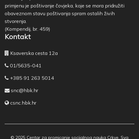
primjenu je poštivanje čovjeka, koje se mora pridružiti
obaveznom stavu poštivanja spram ostalih živih
stvorenja.
(Kompendij, br. 459)
Kontakt
Ksaverska cesta 12a
01/5635-041
+385 91 263 5014
snc@hbk.hr
csnc.hbk.hr
© 2025 Centar za promicanje socijalnog nauka Crkve, Sva