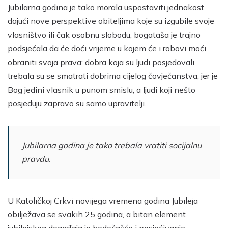
Jubilarna godina je tako morala uspostaviti jednakost
dajući nove perspektive obiteljima koje su izgubile svoje
vlasništvo ili čak osobnu slobodu; bogataša je trajno
podsjećala da će doći vrijeme u kojem će i robovi moći
obraniti svoja prava; dobra koja su ljudi posjedovali
trebala su se smatrati dobrima cijelog čovječanstva, jer je
Bog jedini vlasnik u punom smislu, a ljudi koji nešto
posjeduju zapravo su samo upravitelji.
Jubilarna godina je tako trebala vratiti socijalnu
pravdu.
U Katoličkoj Crkvi novijega vremena godina Jubileja
obilježava se svakih 25 godina, a bitan element
jubilejskog događaja je hodočašće i posjećivanje