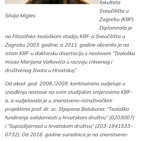
fakulteta
Sveučilišta u
Silvija Migles
Zagrebu (KBF).
Diplomirala je
na Filozofsko-teološkom studiju KBF-a Sveučilišta u
Zagrebu 2003. godine, a 2011. godine obranila je na
istom KBF-u doktorsku disertaciju s naslovom “Teološka
misao Marijana Valkovića u razvoju crkvenog i
društvenog života u Hrvatskoj”.
Od akad. god. 2008./2009. kontinuirano sudjeluje u
izvođenju nastave na svim studijskim smjerovima KBF-
a, a sudjelovala je u znanstveno-istraživačkim
projektima prof. dr. sc. Stjepana Balobana: “Teološko
fundiranje solidarnosti u hrvatskom društvu” (0203007)
i “Supsidijarnost u hrvatskom društvu” (203-1941533-
0732). Od 2016. godine suradnica je na znanstveno-