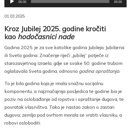
00:00
00:00
audiozapisa
01.03.2025.
Kroz Jubilej 2025. godine kročiti
kao
hodočasnici nade
Godina 2025. je za sve katolike godina Jubileja, Jubilarna
ili Sveta godina. Značenje riječi „jubilej“ potječe iz
starozavjetnog Izraela, gdje se svake 50. godine trubom
oglašavala Sveta godina, odnosno
godina opraštanja
.
To je bila godina koja je imala snažnu socijalnu
komponentu, a najznačajnija posljedica te godine bio je
poziv na oslobađanje od ropstva i opraštanje dugova, te
povratak vlasništva. Tako je nastao zakon o zastari
dugova; zemlja pod ovrhom morala se vratiti vlasniku, a
robovi osloboditi.