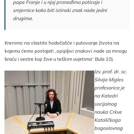
pape Franje i u njoj pronađimo poticaje i
smjernice kako biti istinski znak nade jedni
drugima.
Krenimo na vlastito hodočašće i putovanje života na
kojemu ćemo postajati „opipljivi znakovi nade za mnogu
braću i sestre koji žive u teškim uvjetima“ Bula 10).
Izv. prof. dr. sc.
Silvija Migles
profesorica je
na Katedri
socijalnog
nauka Crkve
Katoličkoga
bogoslovnog