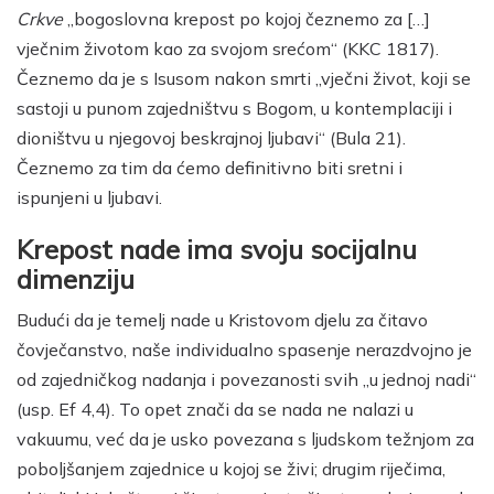
Crkve
„bogoslovna krepost po kojoj čeznemo za […]
vječnim životom kao za svojom srećom“ (KKC 1817).
Čeznemo da je s Isusom nakon smrti „vječni život, koji se
sastoji u punom zajedništvu s Bogom, u kontemplaciji i
dioništvu u njegovoj beskrajnoj ljubavi“ (Bula 21).
Čeznemo za tim da ćemo definitivno biti sretni i
ispunjeni u ljubavi.
Krepost nade ima svoju socijalnu
dimenziju
Budući da je temelj nade u Kristovom djelu za čitavo
čovječanstvo, naše individualno spasenje nerazdvojno je
od zajedničkog nadanja i povezanosti svih „u jednoj nadi“
(usp. Ef 4,4). To opet znači da se nada ne nalazi u
vakuumu, već da je usko povezana s ljudskom težnjom za
poboljšanjem zajednice u kojoj se živi; drugim riječima,