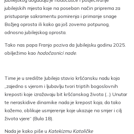
jubilejskih mjesta koje na poseban način priprema za
pristupanje sakramentu pomirenja i primanje snage
Božjeg oprosta ili kako ga još zovemo potpunog,
odnosno jubilejskog oprosta.
Tako nas papa Franjo poziva da Jubilejsku godinu 2025.
obilježimo kao
hodočasnici nade
.
Time je u središte Jubileja stavio kršćansku nadu koja
„zajedno s vjerom i ljubavlju tvori triptih bogoslovnih
kreposti koje izražavaju bit kršćanskog života (…) Unutar
te neraskidive dinamike nada je krepost koja, da tako
kažemo, oblikuje usmjerenje koje ukazuje na smjer i cilj
života vjere“ (Bula 18).
Nada je kako piše u
Katekizmu Katoličke