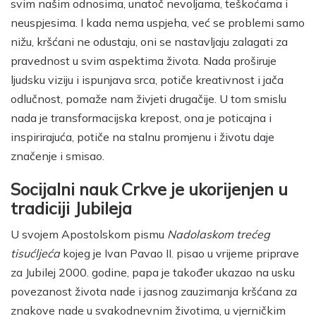
svim našim odnosima, unatoč nevoljama, teškoćama i
neuspjesima. I kada nema uspjeha, već se problemi samo
nižu, kršćani ne odustaju, oni se nastavljaju zalagati za
pravednost u svim aspektima života. Nada proširuje
ljudsku viziju i ispunjava srca, potiče kreativnost i jača
odlučnost, pomaže nam živjeti drugačije. U tom smislu
nada je transformacijska krepost, ona je poticajna i
inspirirajuća, potiče na stalnu promjenu i životu daje
značenje i smisao.
Socijalni nauk Crkve je ukorijenjen u
tradiciji Jubileja
U svojem Apostolskom pismu
Nadolaskom trećeg
tisućljeća
kojeg je Ivan Pavao II. pisao u vrijeme priprave
za Jubilej 2000. godine, papa je također ukazao na usku
povezanost života nade i jasnog zauzimanja kršćana za
znakove nade u svakodnevnim životima, u vjerničkim