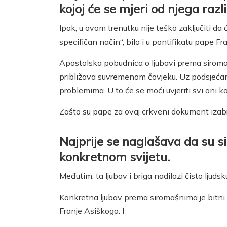
kojoj će se mjeri od njega razli
Ipak, u ovom trenutku nije teško zaključiti da 
specifičan način“, bila i u pontifikatu pape Fra
Apostolska pobudnica o ljubavi prema siromašn
približava suvremenom čovjeku. Uz podsjećanje 
problemima. U to će se moći uvjeriti svi oni ko
Zašto su pape za ovaj crkveni dokument izab
Najprije se naglašava da su si
konkretnom svijetu.
Međutim, ta ljubav i briga nadilazi čisto ljuds
Konkretna ljubav prema siromašnima je bitni di
Franje Asiškoga. I