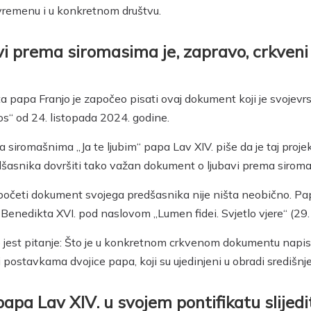
 vremenu i u konkretnom društvu.
vi prema siromasima je, zapravo, crkven
a papa Franjo je započeo pisati ovaj dokument koji je svojev
os“ od 24. listopada 2024. godine.
iromašnima „Ja te ljubim“ papa Lav XIV. piše da je taj projekt
edšasnika dovršiti tako važan dokument o ljubavi prema sirom
početi dokument svojega predšasnika nije ništa neobično. Papa
nedikta XVI. pod naslovom „Lumen fidei. Svjetlo vjere“ (29. 
o jest pitanje: Što je u konkretnom crkvenom dokumentu napisa
ma i postavkama dvojice papa, koji su ujedinjeni u obradi središ
papa Lav XIV. u svojem pontifikatu slijedi