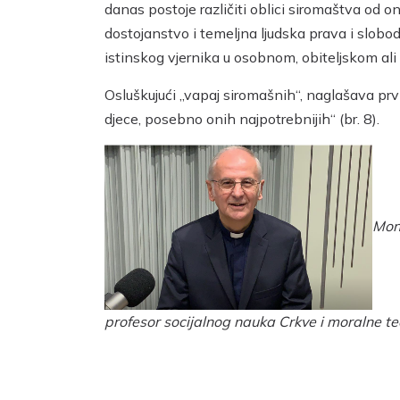
danas postoje različiti oblici siromaštva od 
dostojanstvo i temeljna ljudska prava i slobo
istinskog vjernika u osobnom, obiteljskom ali 
Osluškujući „vapaj siromašnih“, naglašava prv
djece, posebno onih najpotrebnijih“ (br. 8).
Mons
profesor socijalnog nauka Crkve i moralne te