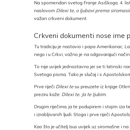
Na spomendan svetog Franje Asiškoga, 4. lis
naslovom
Dilexi te, o ljubavi prema siromas
važan crkveni dokument.
Crkveni dokumenti nose ime pr
Tu tradiciju je nastavio i papa Amerikanac, La
nego i u Crkvi, važno je na odgovarajući nači
To nije uvijek jednostavno jer se ti latinski
Svetoga pisma. Tako je slučaj i s Apostolsk
Prve riječi
Dilexi te
su preuzete iz knjige Otkriv
preziru kaže:
Dilexi te. Ja te ljubim
.
Drugim riječima, ja te podupirem i stojim iza 
i izrabljivanih ljudi. Stoga i prve riječi Aposto
Kao što je učitelj Isus uvijek uz siromašne i na 