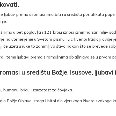
kovati.
će ljubav prema siromašnima biti i u središtu pontifikata pape 
nje.
ima u pet poglavlja i 121 broju iznosi iznimno zanimljiv sadrž
na utemeljenje u Svetom pismu i u crkvenoj tradiciji ovdje je 
ji će uzeti u ruke to zanimljivo štivo nakon što se prevede i o
rali temu ljubavi prema siromašnima objašnjava se u prvom po
romasi u središtu Božje, Isusove, ljubavi 
ku, humanu, brigu i zauzetost za čovjeka.
o Božje Objave, stoga i bitni dio vjerskoga života svakoga kršć