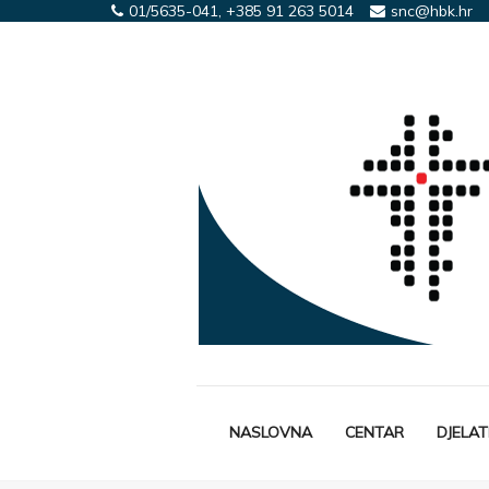
01/5635-041, +385 91 263 5014
snc@hbk.hr
NASLOVNA
CENTAR
DJELA