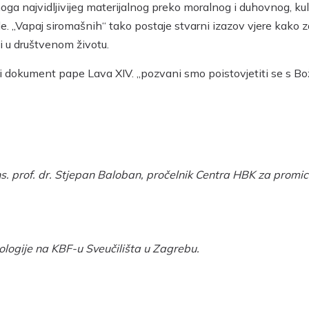
onoga najvidljivijeg materijalnog preko moralnog i duhovnog, k
de. „Vapaj siromašnih“ tako postaje stvarni izazov vjere kako 
i u društvenom životu.
i dokument pape Lava XIV. „pozvani smo poistovjetiti se s Božj
. prof. dr. Stjepan Baloban, pročelnik Centra HBK za promica
ologije na KBF-u Sveučilišta u Zagrebu.