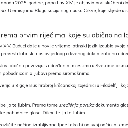
topada 2025. godine, papa Lav XIV. je objavio prvi službeni
ima
. U emisijama Blago socijalnog nauka Crkve, koje slijede u 
ema prvim riječima, koje su obično na la
v XIV. Budući da je u novije vrijeme latinski jezik izgubio svo
n prevesti latinski naslov jednog crkvenog dokumenta na određen
 naslovi obično povezuju s određenim mjestima u Svetome pismu,
om pobudnicom o ljubavi prema siromašnima.
enja 3,9 gdje Isus hrabroj kršćanskoj zajednici u Filadelfiji, ko
tebe, ja te ljubim. Prema tome
središnja poruka
dokumenta glasi 
lske pobudnice glase: Dilexi te. Ja te ljubim.
različite načine izrabljivane ljude tako bi na svoj način, a temel