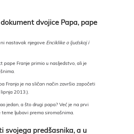
i dokument dvojice Papa, pape
rsni nastavak njegove
Enciklike o ljudskoj i
 pape Franje primio u nasljedstvo, ali je
ašnima.
 Franjo je na sličan način završio započeti
lipnja 2013.).
o jedan, a što drugi papa? Već je na prvi
nje teme ljubavi prema siromašnima.
ti svojega predšasnika, a u