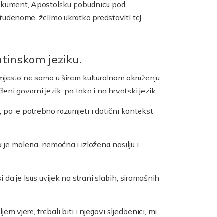
 dokument, Apostolsku pobudnicu pod
studenome, želimo ukratko predstaviti taj
tinskom jeziku.
je mjesto ne samo u širem kulturalnom okruženju
i govorni jezik, pa tako i na hrvatski jezik.
 pa je potrebno razumjeti i dotični kontekst
ja je malena, nemoćna i izložena nasilju i
da je Isus uvijek na strani slabih, siromašnih
jem vjere, trebali biti i njegovi sljedbenici, mi