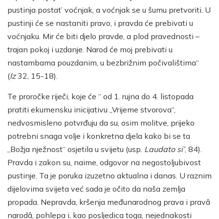
pustinja postat’ voćnjak, a voćnjak se u šumu pretvoriti. U
pustinji će se nastaniti pravo, i pravda će prebivati u
voćnjaku. Mir će biti djelo pravde, a plod pravednosti –
trajan pokoj i uzdanje. Narod će moj prebivati u
nastambama pouzdanim, u bezbrižnim počivalištima“
(
Iz
32, 15-18).
Te proročke riječi, koje će “ od 1. rujna do 4. listopada
pratiti ekumensku inicijativu „Vrijeme stvorova“,
nedvosmisleno potvrđuju da su, osim molitve, prijeko
potrebni snaga volje i konkretna djela kako bi se ta
„Božja nježnost“ osjetila u svijetu (usp.
Laudato si’
, 84).
Pravda i zakon su, naime, odgovor na negostoljubivost
pustinje. Ta je poruka izuzetno aktualna i danas. U raznim
dijelovima svijeta već sada je očito da naša zemlja
propada. Nepravda, kršenja međunarodnog prava i pravâ
narodâ, pohlepa i, kao posljedica toga, nejednakosti