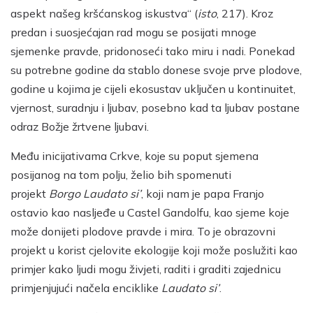
aspekt našeg kršćanskog iskustva“ (
isto
, 217). Kroz
predan i suosjećajan rad mogu se posijati mnoge
sjemenke pravde, pridonoseći tako miru i nadi. Ponekad
su potrebne godine da stablo donese svoje prve plodove,
godine u kojima je cijeli ekosustav uključen u kontinuitet,
vjernost, suradnju i ljubav, posebno kad ta ljubav postane
odraz Božje žrtvene ljubavi.
Među inicijativama Crkve, koje su poput sjemena
posijanog na tom polju, želio bih spomenuti
projekt
Borgo Laudato si’
, koji nam je papa Franjo
ostavio kao nasljeđe u Castel Gandolfu, kao sjeme koje
može donijeti plodove pravde i mira. To je obrazovni
projekt u korist cjelovite ekologije koji može poslužiti kao
primjer kako ljudi mogu živjeti, raditi i graditi zajednicu
primjenjujući načela enciklike
Laudato si’
.