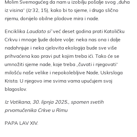
Molim Svemogućeg da nam u izobilju pošalje svog „duha
iz visina“ (
Iz
32, 15), kako bi to sjeme, i drugo slično
njemu, donijelo obilne plodove mira i nade.
Enciklika
Laudato si’
već deset godina prati Katoličku
Crkvu i mnoge ljude dobre volje: neka nas ona i dalje
nadahnjuje i neka cjelovita ekologija bude sve više
prihvaćena kao pravi put kojim treba ići. Tako će se
umnožiti sjeme nade, koje treba „čuvati i njegovati“
milošću naše velike i nepokolebljive Nade, Uskrsloga
Krista. U njegovo ime svima vama upućujem svoj
blagoslov.
Iz Vatikana, 30. lipnja 2025., spomen svetih
prvomučenika Crkve u Rimu
PAPA LAV XIV.
_________________________________