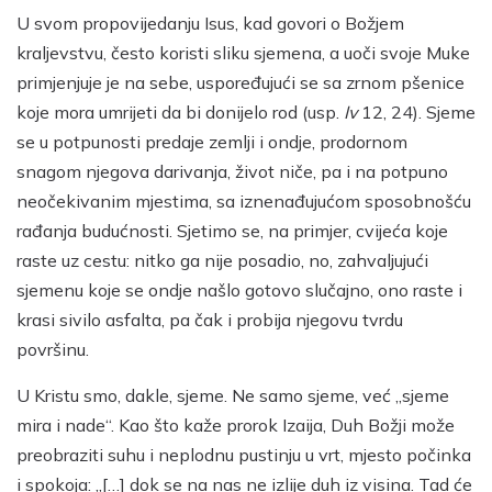
U svom propovijedanju Isus, kad govori o Božjem
kraljevstvu, često koristi sliku sjemena, a uoči svoje Muke
primjenjuje je na sebe, uspoređujući se sa zrnom pšenice
koje mora umrijeti da bi donijelo rod (usp.
Iv
12, 24). Sjeme
se u potpunosti predaje zemlji i ondje, prodornom
snagom njegova darivanja, život niče, pa i na potpuno
neočekivanim mjestima, sa iznenađujućom sposobnošću
rađanja budućnosti. Sjetimo se, na primjer, cvijeća koje
raste uz cestu: nitko ga nije posadio, no, zahvaljujući
sjemenu koje se ondje našlo gotovo slučajno, ono raste i
krasi sivilo asfalta, pa čak i probija njegovu tvrdu
površinu.
U Kristu smo, dakle, sjeme. Ne samo sjeme, već „sjeme
mira i nade“. Kao što kaže prorok Izaija, Duh Božji može
preobraziti suhu i neplodnu pustinju u vrt, mjesto počinka
i spokoja: „[…] dok se na nas ne izlije duh iz visina. Tad će