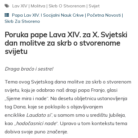
Lav XIV
|
Molitva
|
Skrb O Stvorenom
|
Svijet
Papa Lav XIV. I Socijalni Nauk Crkve
|
Početna Novosti
|
Skrb Za Stvoreno
Poruka pape Lava XIV. za X. Svjetski
dan molitve za skrb o stvorenome
svijetu
Draga braćo i sestre!
Tema ovog Svjetskog dana molitve za skrb o stvorenom
svijetu, koju je odabrao naš dragi papa Franjo, glasi
„Sjeme mira i nade“. Na desetu obljetnicu ustanovljenja
tog Dana, koje se poklopilo s objavljivanjem
enciklike
Laudato si’
, u samom smo u središtu Jubileja,
kao „
hodočasnici nade
“. Upravo u tom kontekstu tema
dobiva svoje puno značenje.