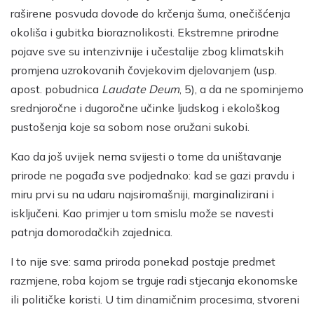
raširene posvuda dovode do krčenja šuma, onečišćenja
okoliša i gubitka bioraznolikosti. Ekstremne prirodne
pojave sve su intenzivnije i učestalije zbog klimatskih
promjena uzrokovanih čovjekovim djelovanjem (usp.
apost. pobudnica
Laudate Deum
, 5), a da ne spominjemo
srednjoročne i dugoročne učinke ljudskog i ekološkog
pustošenja koje sa sobom nose oružani sukobi.
Kao da još uvijek nema svijesti o tome da uništavanje
prirode ne pogađa sve podjednako: kad se gazi pravdu i
miru prvi su na udaru najsiromašniji, marginalizirani i
isključeni. Kao primjer u tom smislu može se navesti
patnja domorodačkih zajednica.
I to nije sve: sama priroda ponekad postaje predmet
razmjene, roba kojom se trguje radi stjecanja ekonomske
ili političke koristi. U tim dinamičnim procesima, stvoreni