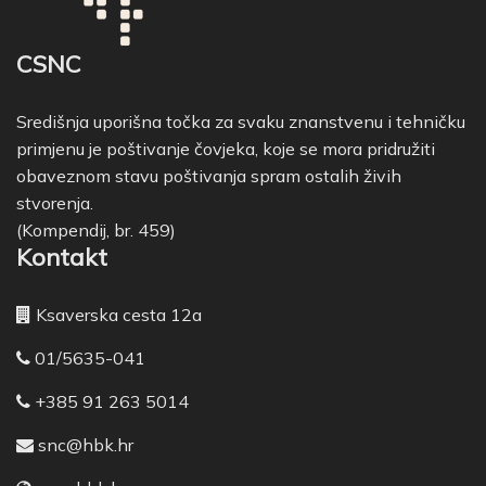
CSNC
Središnja uporišna točka za svaku znanstvenu i tehničku
primjenu je poštivanje čovjeka, koje se mora pridružiti
obaveznom stavu poštivanja spram ostalih živih
stvorenja.
(Kompendij, br. 459)
Kontakt
Ksaverska cesta 12a
01/5635-041
+385 91 263 5014
snc@hbk.hr