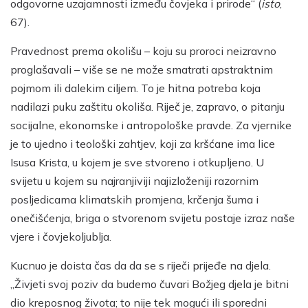
odgovorne uzajamnosti između čovjeka i prirode“ (
isto
,
67).
Pravednost prema okolišu – koju su proroci neizravno
proglašavali – više se ne može smatrati apstraktnim
pojmom ili dalekim ciljem. To je hitna potreba koja
nadilazi puku zaštitu okoliša. Riječ je, zapravo, o pitanju
socijalne, ekonomske i antropološke pravde. Za vjernike
je to ujedno i teološki zahtjev, koji za kršćane ima lice
Isusa Krista, u kojem je sve stvoreno i otkupljeno. U
svijetu u kojem su najranjiviji najizloženiji razornim
posljedicama klimatskih promjena, krčenja šuma i
onečišćenja, briga o stvorenom svijetu postaje izraz naše
vjere i čovjekoljublja.
Kucnuo je doista čas da da se s riječi prijeđe na djela.
„Živjeti svoj poziv da budemo čuvari Božjeg djela je bitni
dio kreposnog života; to nije tek mogući ili sporedni