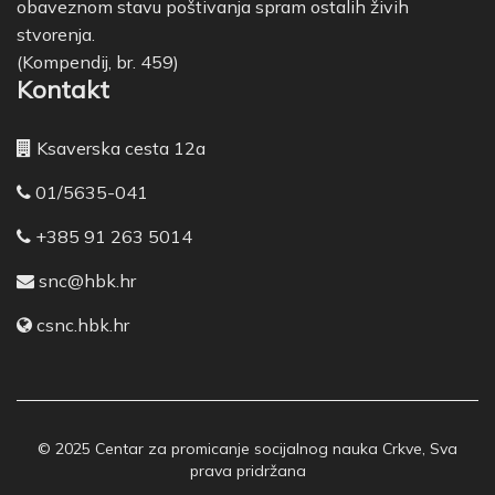
obaveznom stavu poštivanja spram ostalih živih
stvorenja.
(Kompendij, br. 459)
Kontakt
Ksaverska cesta 12a
01/5635-041
+385 91 263 5014
snc@hbk.hr
csnc.hbk.hr
© 2025 Centar za promicanje socijalnog nauka Crkve, Sva
prava pridržana