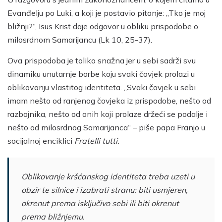
Evanđelju po Luki, a koji je postavio pitanje: „Tko je moj
bližnji?“, Isus Krist daje odgovor u obliku prispodobe o
milosrdnom Samarijancu (Lk 10, 25-37).
Ova prispodoba je toliko snažna jer u sebi sadrži svu
dinamiku unutarnje borbe koju svaki čovjek prolazi u
oblikovanju vlastitog identiteta. „Svaki čovjek u sebi
imam nešto od ranjenog čovjeka iz prispodobe, nešto od
razbojnika, nešto od onih koji prolaze držeći se podalje i
nešto od milosrdnog Samarijanca“ – piše papa Franjo u
socijalnoj enciklici
Fratelli tutti.
Oblikovanje kršćanskog identiteta treba uzeti u
obzir te silnice i izabrati stranu: biti usmjeren,
okrenut prema isključivo sebi ili biti okrenut
prema bližnjemu.