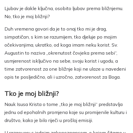
Ljubav je dakle ključna, osobito ljubav prema bližnjemu.
No, tko je moj bližnji?
Duh vremena govori da je to onaj tko mi je drag,
simpatičan, s kim se razumijem, tko djeluje po mojim
očekivanjima, ukratko, od koga imam neku korist. Sv.
Augustin to naziva „okrenutost čovjeka prema sebi“,
usmjerenost isključivo na sebe, svoju korist i ugodu, a
time zatvorenost za one bližnje koji ne ulaze u navedeni
opis te posljedično, ali i uzročno, zatvorenost za Boga.
Tko je moj bližnji?
Nauk Isusa Krista o tome „tko je moj bližnji“ predstavlja
jednu od epohalnih promjena koje su promijenile kulturu i
društvo, kako je bilo riječi u prošloj emisiji.
U razgovoru s jednim zakonoznancem, o kojem čitamo u