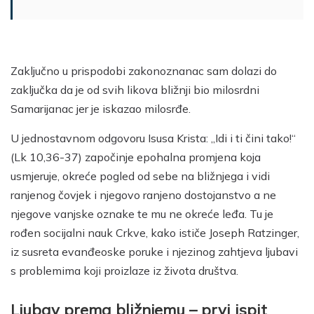
Zaključno u prispodobi zakonoznanac sam dolazi do
zaključka da je od svih likova bližnji bio milosrdni
Samarijanac jer je iskazao milosrđe.
U jednostavnom odgovoru Isusa Krista: „Idi i ti čini tako!“
(Lk 10,36-37) započinje epohalna promjena koja
usmjeruje, okreće pogled od sebe na bližnjega i vidi
ranjenog čovjek i njegovo ranjeno dostojanstvo a ne
njegove vanjske oznake te mu ne okreće leđa. Tu je
rođen socijalni nauk Crkve, kako ističe Joseph Ratzinger,
iz susreta evanđeoske poruke i njezinog zahtjeva ljubavi
s problemima koji proizlaze iz života društva.
Ljubav prema bližnjemu – prvi ispit