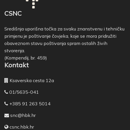
CSNC
Središnja uporišna točka za svaku znanstvenu i tehničku
primjenu je poštivanje čovjeka, koje se mora pridružiti
obaveznom stavu poštivanja spram ostalih živih
stvorenja.
(Kompendij, br. 459)
Kontakt
Ksaverska cesta 12a
01/5635-041
+385 91 263 5014
snc@hbk.hr
csnc.hbk.hr