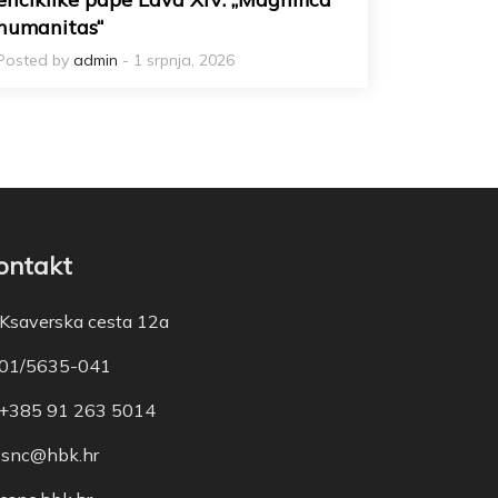
humanitas“
Posted by
admin
- 1 srpnja, 2026
ontakt
Ksaverska cesta 12a
01/5635-041
+385 91 263 5014
snc@hbk.hr