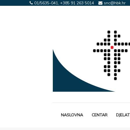
01/5635-041, +385 91 263 5014
snc@hbk.hr
NASLOVNA
CENTAR
DJELA