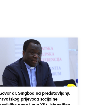
Govor dr. Singboa na predstavljanju
hrvatskog prijevoda socijalne
enciklike pape Lava XIV. „Magnifica