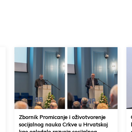
Zbornik Promicanje i oživotvorenje
socijalnog nauka Crkve u Hrvatskoj
kao ogledalo razvoja socijalnog