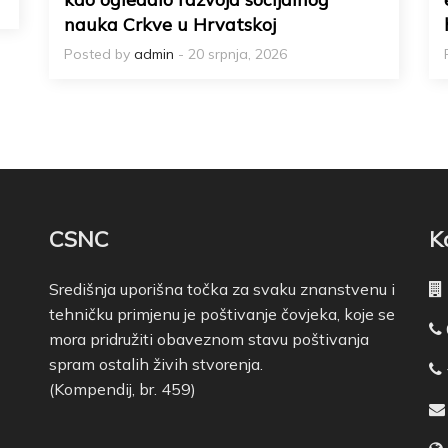
nauka Crkve u Hrvatskoj
Posted by
admin
- 20 srpnja, 2026
CSNC
K
Središnja uporišna točka za svaku znanstvenu i
tehničku primjenu je poštivanje čovjeka, koje se
mora pridružiti obaveznom stavu poštivanja
spram ostalih živih stvorenja.
(Kompendij, br. 459)