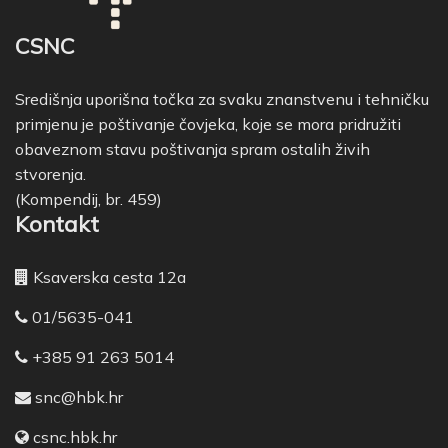
CSNC
Središnja uporišna točka za svaku znanstvenu i tehničku
primjenu je poštivanje čovjeka, koje se mora pridružiti
obaveznom stavu poštivanja spram ostalih živih
stvorenja.
(Kompendij, br. 459)
Kontakt
Ksaverska cesta 12a
01/5635-041
+385 91 263 5014
snc@hbk.hr
csnc.hbk.hr