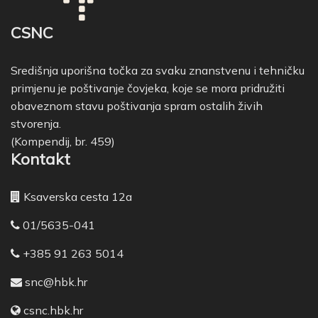
CSNC
Središnja uporišna točka za svaku znanstvenu i tehničku
primjenu je poštivanje čovjeka, koje se mora pridružiti
obaveznom stavu poštivanja spram ostalih živih
stvorenja.
(Kompendij, br. 459)
Kontakt
Ksaverska cesta 12a
01/5635-041
+385 91 263 5014
snc@hbk.hr
csnc.hbk.hr