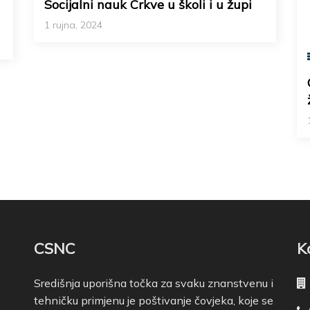
Socijalni nauk Crkve u školi i u župi
1 rujna, 2024
CSNC
K
Središnja uporišna točka za svaku znanstvenu i
tehničku primjenu je poštivanje čovjeka, koje se