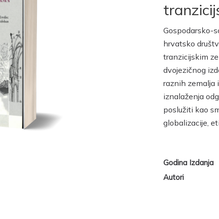
tranzici
Gospodarsko-soc
hrvatsko društv
tranzicijskim ze
dvojezičnog izd
raznih zemalja i
iznalaženja od
poslužiti kao sm
globalizacije, et
Godina Izdanja
Autori