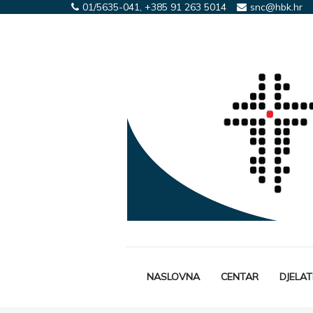
01/5635-041, +385 91 263 5014
snc@hbk.hr
NASLOVNA
CENTAR
DJELA