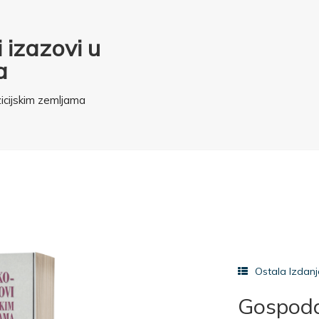
 izazovi u
a
zicijskim zemljama
Ostala Izdan
Gospodar