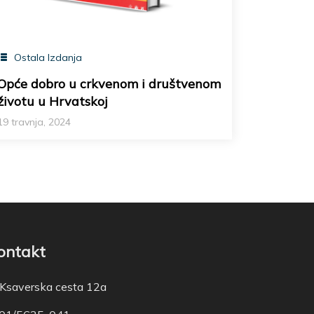
Ostala Izdanja
Opće dobro u crkvenom i društvenom
životu u Hrvatskoj
19 travnja, 2024
ontakt
Ksaverska cesta 12a