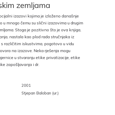
jskim zemljama
ijalni izazovi kojima je izloženo današnje
o u mnogo čemu su slični izazovima u drugim
mljama. Stoga je pozitivno što je ova knjiga,
anja, nastala kao plod rada stručnjaka iz
 s različitim iskustvima, pogotovo u vidu
govora na izazove. Neka rješenja mogu
jernice u stvaranju etike privatizacije, etike
ike zapošljavanja i dr.
2001
Stjepan Baloban (ur.)