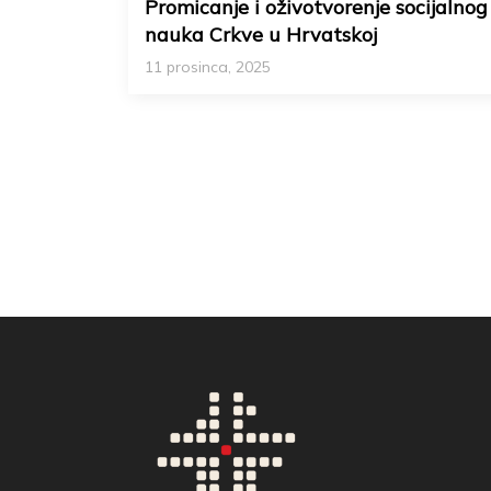
Promicanje i oživotvorenje socijalnog
nauka Crkve u Hrvatskoj
11 prosinca, 2025