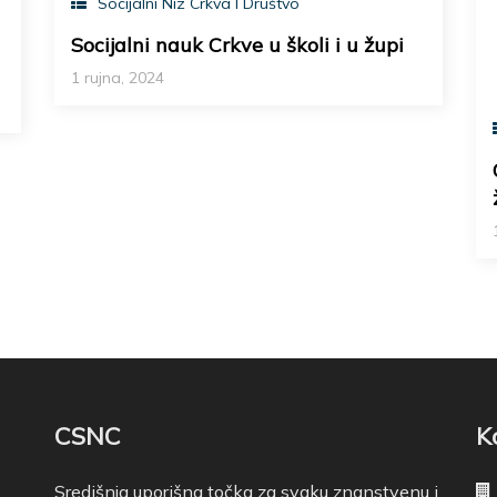
Socijalni Niz Crkva I Društvo
Socijalni nauk Crkve u školi i u župi
1 rujna, 2024
CSNC
K
Središnja uporišna točka za svaku znanstvenu i