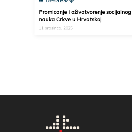
Ostala Izdanja
Promicanje i oživotvorenje socijalnog
nauka Crkve u Hrvatskoj
11 prosinca, 2025