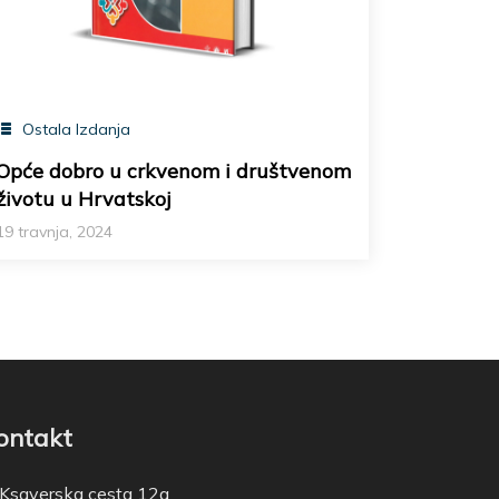
Ostala Izdanja
Opće dobro u crkvenom i društvenom
životu u Hrvatskoj
19 travnja, 2024
ontakt
Ksaverska cesta 12a