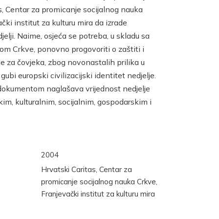
s, Centar za promicanje socijalnog nauka
čki institut za kulturu mira da izrade
elji. Naime, osjeća se potreba, u skladu sa
om Crkve, ponovno progovoriti o zaštiti i
je za čovjeka, zbog novonastalih prilika u
gubi europski civilizacijski identitet nedjelje.
dokumentom naglašava vrijednost nedjelje
im, kulturalnim, socijalnim, gospodarskim i
2004
Hrvatski Caritas, Centar za
promicanje socijalnog nauka Crkve,
Franjevački institut za kulturu mira