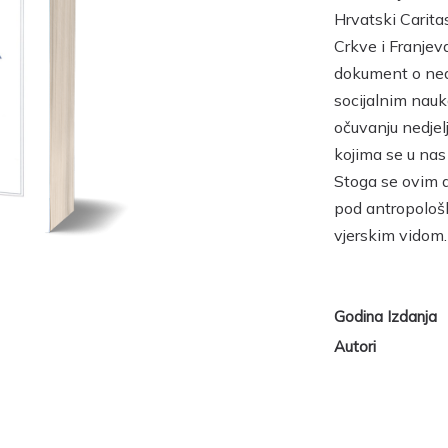
Hrvatski Carita
Crkve i Franjeva
dokument o nedj
socijalnim nauk
očuvanju nedjel
kojima se u nas 
Stoga se ovim 
pod antropološk
vjerskim vidom.
Godina Izdanja
Autori