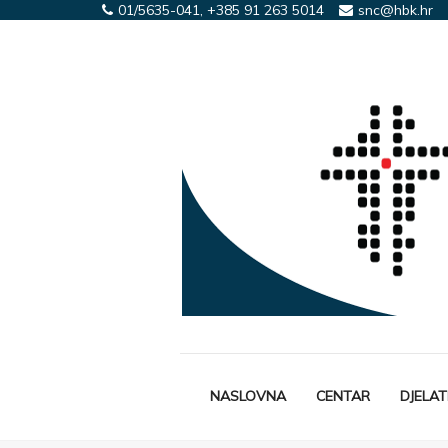
01/5635-041, +385 91 263 5014
snc@hbk.hr
NASLOVNA
CENTAR
DJELA