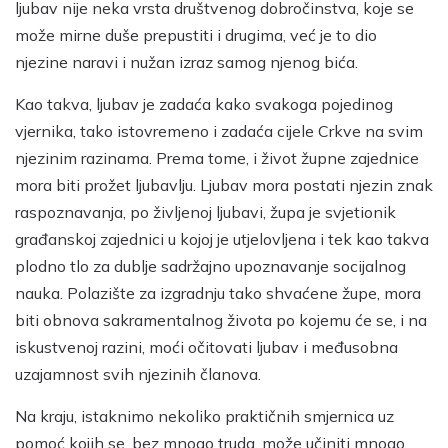
ljubav nije neka vrsta društvenog dobročinstva, koje se
može mirne duše prepustiti i drugima, već je to dio
njezine naravi i nužan izraz samog njenog bića.
Kao takva, ljubav je zadaća kako svakoga pojedinog
vjernika, tako istovremeno i zadaća cijele Crkve na svim
njezinim razinama. Prema tome, i život župne zajednice
mora biti prožet ljubavlju. Ljubav mora postati njezin znak
raspoznavanja, po življenoj ljubavi, župa je svjetionik
građanskoj zajednici u kojoj je utjelovljena i tek kao takva
plodno tlo za dublje sadržajno upoznavanje socijalnog
nauka. Polazište za izgradnju tako shvaćene župe, mora
biti obnova sakramentalnog života po kojemu će se, i na
iskustvenoj razini, moći očitovati ljubav i međusobna
uzajamnost svih njezinih članova.
Na kraju, istaknimo nekoliko praktičnih smjernica uz
pomoć kojih se, bez mnogo truda, može učiniti mnogo.