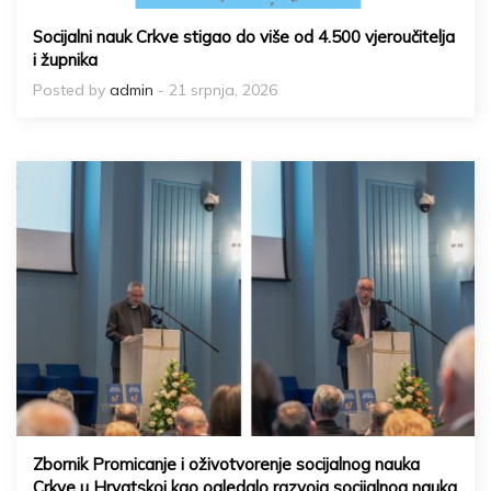
Socijalni nauk Crkve stigao do više od 4.500 vjeroučitelja
i župnika
Posted by
admin
- 21 srpnja, 2026
Zbornik Promicanje i oživotvorenje socijalnog nauka
Crkve u Hrvatskoj kao ogledalo razvoja socijalnog nauka