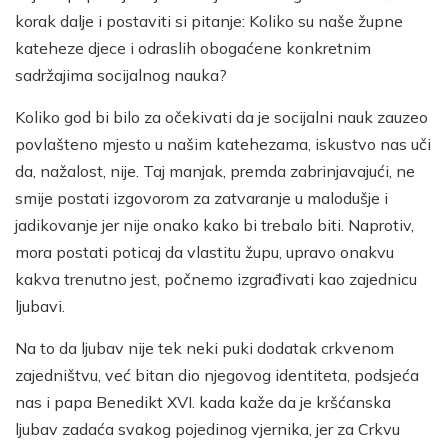
korak dalje i postaviti si pitanje: Koliko su naše župne
kateheze djece i odraslih obogaćene konkretnim
sadržajima socijalnog nauka?
Koliko god bi bilo za očekivati da je socijalni nauk zauzeo
povlašteno mjesto u našim katehezama, iskustvo nas uči
da, nažalost, nije. Taj manjak, premda zabrinjavajući, ne
smije postati izgovorom za zatvaranje u malodušje i
jadikovanje jer nije onako kako bi trebalo biti. Naprotiv,
mora postati poticaj da vlastitu župu, upravo onakvu
kakva trenutno jest, počnemo izgrađivati kao zajednicu
ljubavi.
Na to da ljubav nije tek neki puki dodatak crkvenom
zajedništvu, već bitan dio njegovog identiteta, podsjeća
nas i papa Benedikt XVI. kada kaže da je kršćanska
ljubav zadaća svakog pojedinog vjernika, jer za Crkvu