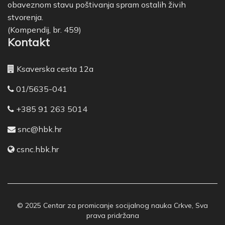
obaveznom stavu poštivanja spram ostalih živih
stvorenja.
(Kompendij, br. 459)
Kontakt
Ksaverska cesta 12a
01/5635-041
+385 91 263 5014
snc@hbk.hr
csnc.hbk.hr
© 2025 Centar za promicanje socijalnog nauka Crkve, Sva
prava pridržana