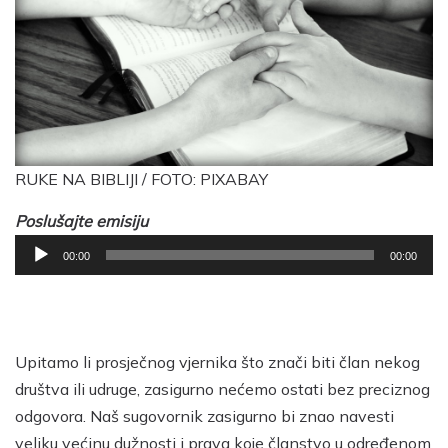
RUKE NA BIBLIJI / FOTO: PIXABAY
Poslušajte emisiju
Reproduktor
00:00
00:00
audiozapisa
Upitamo li prosječnog vjernika što znači biti član nekog
društva ili udruge, zasigurno nećemo ostati bez preciznog
odgovora. Naš sugovornik zasigurno bi znao navesti
veliku većinu dužnosti i prava koje članstvo u određenom