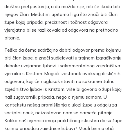
društvu pretpostavlja, a da možda nije, niti će ikada biti
njegov član. Međutim, upitamo li ga što znači biti član
župe kojoj pripada, preciznost i točnost odgovora
vjerojatno bi se razlikovala od odgovora na prethodno
pitanje.
Teško da ćemo sadržajno dobiti odgovor prema kojemu
biti član župe, a znači sudjelovati u trajnom izgrađivanju
duboke uzajamne ljubavi i sakramentalnog zajedništva
vjernika s Kristom. Mogući izostanak ovakvog ili sličnih
odgovora, koji će naglasak staviti na sakramentalno
zajedništvo ljubavi s Kristom, više bi govorio o župi kojoj
naš sugovornik pripada, nego o njemu samom. U
kontekstu našeg promišljanja o ulozi župe u odgoju za
socijalni nauk, neizostavno nam se nameće pitanje:
Koliko naši vjernici imaju praktičnog iskustva da su župe
kojima pripadaju zajednice ljubavi? Mogli bismo otići