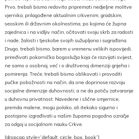
Prvo, trebali bismo redovito pripremati nedjeljne molitve
vjernika, prilagođene aktualnim crkvenim, gradskim,
seoskim ili državnim okolnostima, po kojima će župna
zajednica i na vidljiv način, očitovati svoju skrb za radosti
i nade, žalosti i tjeskobe svojih sužupljana i sugrađana.
Drugo, trebali bismo, barem u vremenu velikih ispovijedi,
priređivati pokornička bogoslužja koja će razvijati svijest,
ne samo o osobnoj, već i o društvenoj dimenziji grijeha i
pomirenja. Treće, trebali bismo oblikovati i provoditi
pučke pobožnosti na način, da one doprinose razvoju
socijalne dimenzije duhovnosti, a ne da potiču zatvaranje
u duhovnu privatnost. Navedene i slične smjernice,
premda malene, mogu polako, ali itekako sigurno i
postojano izgrađivati u našim župama pogodno ozračje
za odgoj u socijalnom nauku Crkve.
[dropcap style=”default, circle, box, book”]