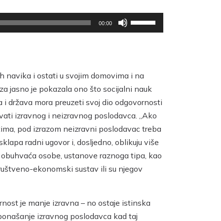
Upotrijebite
00:00
tipke
sa
strelicama
Gore/Dolje
h navika i ostati u svojim domovima i na
kako
iza jasno je pokazala ono što socijalni nauk
biste
da i država mora preuzeti svoj dio odgovornosti
pojačali
kovati izravnog i neizravnog poslodavca. „Ako
ili
etima, pod izrazom neizravni poslodavac treba
smanjili
lapa radni ugovor i, dosljedno, oblikuju više
zvuk.
ca obuhvaća osobe, ustanove raznoga tipa, kao
 društveno-ekonomski sustav ili su njegov
nost je manje izravna – no ostaje istinska
e ponašanje izravnog poslodavca kad taj