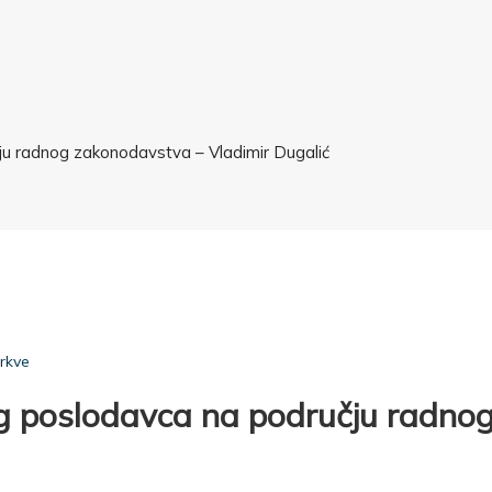
u radnog zakonodavstva – Vladimir Dugalić
rkve
g poslodavca na području radno