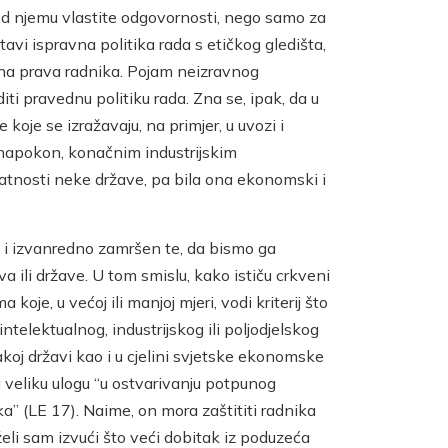
od njemu vlastite odgovornosti, nego samo za
avi ispravna politika rada s etičkog gledišta,
ivna prava radnika. Pojam neizravnog
i pravednu politiku rada. Zna se, ipak, da u
je se izražavaju, na primjer, u uvozi i
, napokon, konačnim industrijskim
tatnosti neke države, pa bila ona ekonomski i
n i izvanredno zamršen te, da bismo ga
a ili države. U tom smislu, kako ističu crkveni
e, u većoj ili manjoj mjeri, vodi kriterij što
telektualnog, industrijskog ili poljodjelskog
akoj državi kao i u cjelini svjetske ekonomske
 veliku ulogu “u ostvarivanju potpunog
a” (LE 17). Naime, on mora zaštititi radnika
eli sam izvući što veći dobitak iz poduzeća