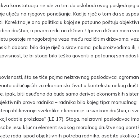
kva konstatacija ne ide za tim da oslobodi ovog posljednjeg 
je utječu na njegovo ponašanje. Kad je riječ o tom da se uspost
i. Korektna je ona politika u kojoj se potpuno poštuju objekt
ino društvo, u prvom redu na državu. Upravo država mora vodit
u postoje mnogobrojne veze među različitim državama, veze ko
kih dobara, bilo da je riječ o sirovinama, poluproizvodima ili
zavisnost, te bi stoga bilo teško govoriti o potpunoj samodos
eđuovisnosti, što se tiče pojma neizravnog poslodavca, ogroma
emenata odlučujućih za ekonomski život u kontekstu nekog društv
ipak, biti osuđeno da bude samo derivat ekonomskih sistema koj
ektivnih prava radnika – radnika bilo kojeg tipa: manualnog; in
kriterij oblikovanja svekolike ekonomije, u svakom društvu, u sv
ji odatle proizlaze“ (LE 17). Stoga, neizravni poslodavac ima
 osobe jesu ključni element svakog moralnog društvenog poretk
vjete rada ispod objektivnih potreba radnika, osobito ukoliko ž