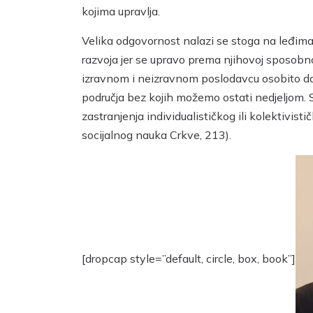
kojima upravlja.
Velika odgovornost nalazi se stoga na leđima
razvoja jer se upravo prema njihovoj sposobno
izravnom i neizravnom poslodavcu osobito dana
područja bez kojih možemo ostati nedjeljom. So
zastranjenja individualističkog ili kolektivist
socijalnog nauka Crkve, 213).
[dropcap style=”default, circle, box, book”]