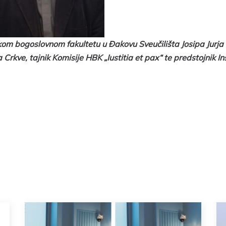
ičkom bogoslovnom fakultetu u Đakovu Sveučilišta Josipa Jurj
Crkve, tajnik Komisije HBK „Iustitia et pax“ te predstojnik In