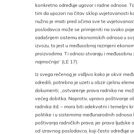
konkretno određuje ugovor i radne odnose. Ta
tim da upozori na čitav sklop uvjetovanosti ko
nužno je imati pred očima sve te uvjetovanost
poslodavca može se primijeniti na svako pojed
sadašnjem sistemu ekonomskih odnosa u svijet
izvozu, to jest u međusobnoj razmjeni ekonoms
proizvodima. Ti odnosi stvaraju i međusobnu 
najmoćnija“ (LE 17).
Iz svega rečenog je vidljivo kako je okvir m
odredili, potrebno je uzeti u obzir cjelinu el
dokumenti, „ostvarenje prava radnika ne može, 
većeg dobitka. Naprotiv, upravo poštivanje obj
radnika itd. – mora biti adekvatni i temeljni 
politike i u sistemima međunarodnih odnosa ko
poštivanja radničkih prava, jer prava ljudske
od izravnog poslodavca, koji često određuje u