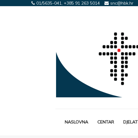
01/5635-041, +385 91 263 5014
snc@hbk.hr
NASLOVNA
CENTAR
DJELA