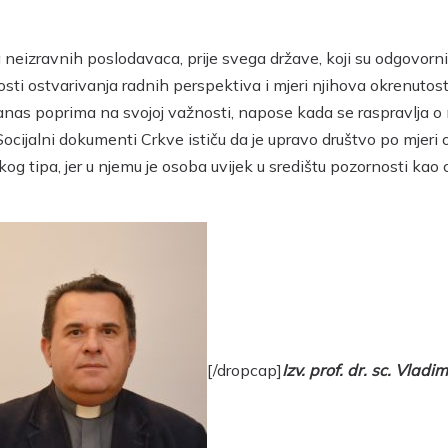
 neizravnih poslodavaca, prije svega države, koji su odgovorn
sti ostvarivanja radnih perspektiva i mjeri njihova okrenutost
s poprima na svojoj važnosti, napose kada se raspravlja o ner
cijalni dokumenti Crkve ističu da je upravo društvo po mjeri o
ičkog tipa, jer u njemu je osoba uvijek u središtu pozornosti kao
[/dropcap]
Izv. prof. dr. sc. Vlad