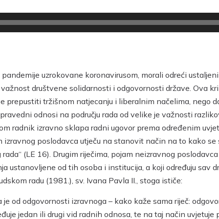
 pandemije uzrokovane koronavirusom, morali odreći ustaljeni
ili važnost društvene solidarnosti i odgovornosti države. Ova kr
ve prepustiti tržišnom natjecanju i liberalnim načelima, nego 
ili pravedni odnosi na području rada od velike je važnosti razli
 kojom radnik izravno sklapa radni ugovor prema određenim uvj
m izravnog poslodavca utječu na stanovit način na to kako se sk
og rada“ (LE 16). Drugim riječima, pojam neizravnog poslodav
a ustanovljene od tih osoba i institucija, a koji određuju sav
udskom radu (1981.), sv. Ivana Pavla II., stoga ističe:
 je od odgovornosti izravnoga – kako kaže sama riječ: odgovor
uje jedan ili drugi vid radnih odnosa, te na taj način uvjetuj