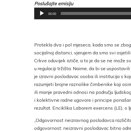
Poslušajte emisiju
Reproduktor
00:00
audiozapisa
Protekla dva i pol mjeseca, kada smo se zbog
socijalnoj distanci, vjerujem da smo svi osjet
Crkve oduvijek ističe, a to je da se ne može s
u regulaciji tržišta. Naime, da bi se uspostav
je izravni poslodavac osoba ili institucija s
razumjeti brojne raznolike čimbenike koji osi
ili manje pravedni odnosi na području ljudsk
i kolektivne radne ugovore i principe ponašanj
rezultat. Enciklika Laborem exercens (LE), o lj
„Odgovornost neizravnog poslodavca različita
odgovornost: neizravni poslodavac bitno određ