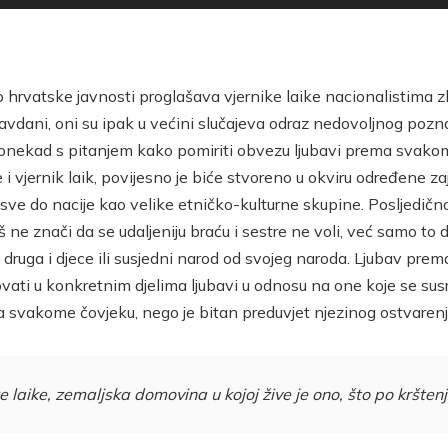
o hrvatske javnosti proglašava vjernike laike nacionalistima 
avdani, oni su ipak u većini slučajeva odraz nedovoljnog pozna
u ponekad s pitanjem kako pomiriti obvezu ljubavi prema svako
 vjernik laik, povijesno je biće stvoreno u okviru određene zaj
 sve do nacije kao velike etničko-kulturne skupine. Posljedičn
još ne znači da se udaljeniju braću i sestre ne voli, već samo t
 druga i djece ili susjedni narod od svojeg naroda. Ljubav prema
tovati u konkretnim djelima ljubavi u odnosu na one koje se 
ma svakome čovjeku, nego je bitan preduvjet njezinog ostvarenj
e laike, zemaljska domovina u kojoj žive je ono, što po kršten