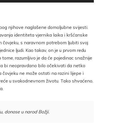
tipke
sa
strelicama
Gore/Dolje
zbog njihove naglašene domoljubne svijesti.
kako
vanja identiteta vjernika laika i kršćanske
biste
m čovjeku, s naravnom potrebom ljubiti svoj
pojačali
ednice ljudi. Kao takav, on je u prvom redu
ili
o tome, razumljivo je da će pojedinac snažnije
smanjili
o da bi neopravdano bilo očekivati da netko
zvuk.
 čovjeku ne može ostati na razini lijepe i
susreće u svakodnevnom životu. Tako shvaćeno,
a.
ju, donose u narod Božji.