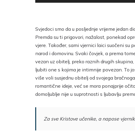
audiozapisa
Svjedoci smo da u posljednje vrijeme jedan di
Premda su ti prigovori, nažalost, ponekad opr
vjere. Također, sami vjernici laici suočeni s
narod i domovinu. Svaki čovjek, a prema tome i
vezan uz obitelj, preko raznih drugih skupina,
ljubiti one s kojima je intimnije povezan. To 
više voli susjednu obitelj od svojega bračnoga
romantične ideje, već se mora ponajprije oči
domoljublje nije u suprotnosti s ljubavlju pre
Za sve Kristove učenike, a napose vjernik