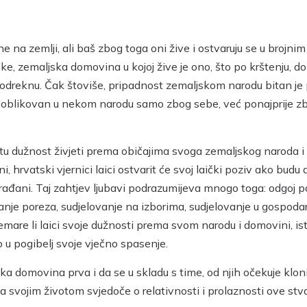
 na zemlji, ali baš zbog toga oni žive i ostvaruju se u brojni
ke, zemaljska domovina u kojoj žive je ono, što po krštenju, d
 odreknu. Čak štoviše, pripadnost zemaljskom narodu bitan je 
n i oblikovan u nekom narodu samo zbog sebe, već ponajprije z
vetu dužnost živjeti prema običajima svoga zemaljskog naroda i 
 hrvatski vjernici laici ostvarit će svoj laički poziv ako budu 
građani. Taj zahtjev ljubavi podrazumijeva mnogo toga: odgoj po
anje poreza, sudjelovanje na izborima, sudjelovanje u gospoda
emare li laici svoje dužnosti prema svom narodu i domovini, 
u pogibelj svoje vječno spasenje.
a domovina prva i da se u skladu s time, od njih očekuje klon
 svojim životom svjedoče o relativnosti i prolaznosti ove stv