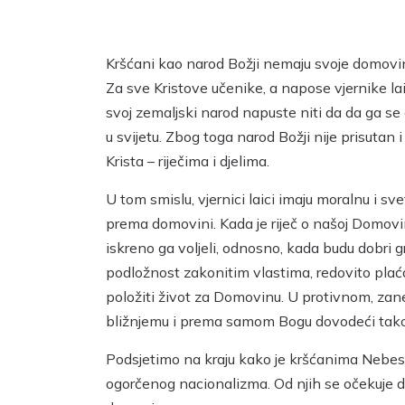
Kršćani kao narod Božji nemaju svoje domovine
Za sve Kristove učenike, a napose vjernike lai
svoj zemaljski narod napuste niti da da ga se
u svijetu. Zbog toga narod Božji nije prisuta
Krista – riječima i djelima.
U tom smislu, vjernici laici imaju moralnu i s
prema domovini. Kada je riječ o našoj Domovini,
iskreno ga voljeli, odnosno, kada budu dobri 
podložnost zakonitim vlastima, redovito plać
položiti život za Domovinu. U protivnom, zan
bližnjemu i prema samom Bogu dovodeći tako 
Podsjetimo na kraju kako je kršćanima Nebesk
ogorčenog nacionalizma. Od njih se očekuje da