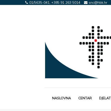
01/5635-041, +385 91 263 5014
snc@hbk.hr
NASLOVNA
CENTAR
DJELA