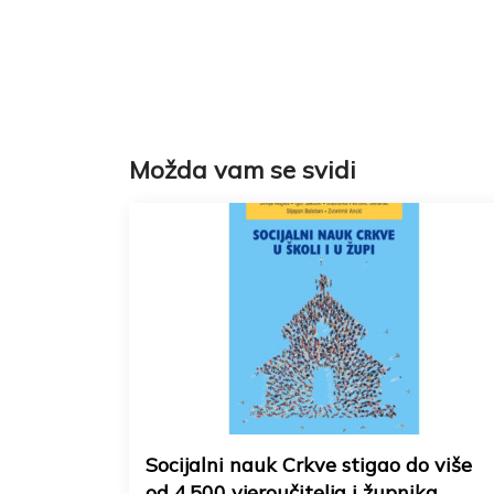
Možda vam se svidi
Socijalni nauk Crkve stigao do više
od 4.500 vjeroučitelja i župnika