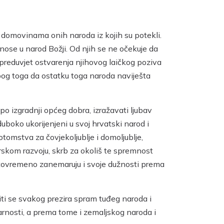
m domovinama onih naroda iz kojih su potekli.
onose u narod Božji. Od njih se ne očekuje da
preduvjet ostvarenja njihovog laičkog poziva
bog toga da ostatku toga naroda naviješta
po izgradnji općeg dobra, izražavati ljubav
duboko ukorijenjeni u svoj hrvatski narod i
tomstva za čovjekoljublje i domoljublje,
rskom razvoju, skrb za okoliš te spremnost
istovremeno zanemaruju i svoje dužnosti prema
iti se svakog prezira spram tuđeg naroda i
arnosti, a prema tome i zemaljskog naroda i