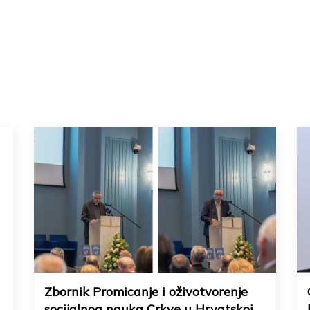
Zbornik Promicanje i oživotvorenje
socijalnog nauka Crkve u Hrvatskoj