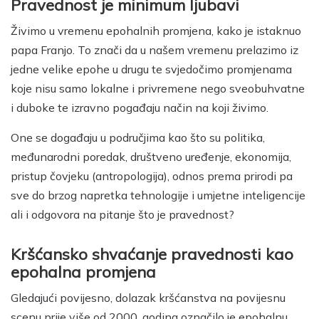
Pravednost je minimum ljubavi
Živimo u vremenu epohalnih promjena, kako je istaknuo
papa Franjo. To znači da u našem vremenu prelazimo iz
jedne velike epohe u drugu te svjedočimo promjenama
koje nisu samo lokalne i privremene nego sveobuhvatne
i duboke te izravno pogađaju način na koji živimo.
One se događaju u područjima kao što su politika,
međunarodni poredak, društveno uređenje, ekonomija,
pristup čovjeku (antropologija), odnos prema prirodi pa
sve do brzog napretka tehnologije i umjetne inteligencije
ali i odgovora na pitanje što je pravednost?
Kršćansko shvaćanje pravednosti kao
epohalna promjena
Gledajući povijesno, dolazak kršćanstva na povijesnu
scenu prije više od 2000. godina označilo je epohalnu