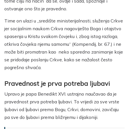
tome cilju na način da se, ovdje i sada, spoznaje i
ostvaruje ono što je pravedno.
Time on ulazi u „središte ministerijalnosti, služenja Crkve
jer socijalnim naukom Crkva nagoviješta Boga i otajstvo
spasenja u Kristu svakom čovjeku i, zbog istog razloga,
otkriva čovjeka njemu samomu“ (Kompendij, br. 67.) i ne
može biti promatran kao neko sporedno zanimanje koje
se pridodaje poslanju Crkve, kako se nažalost često
pogrešno shvaća.
Pravednost je prva potreba ljubavi
Upravo je papa Benedikt XVI. ustrajno naučavao da je
pravednost prva potreba ljubavi. To vrijedi za sve vrste
ljubavi od ljubavi prema Bogu, Crkvi, domovini, zavičaju
pa sve do ljubavi prema bližnjemu i dijakoniji.