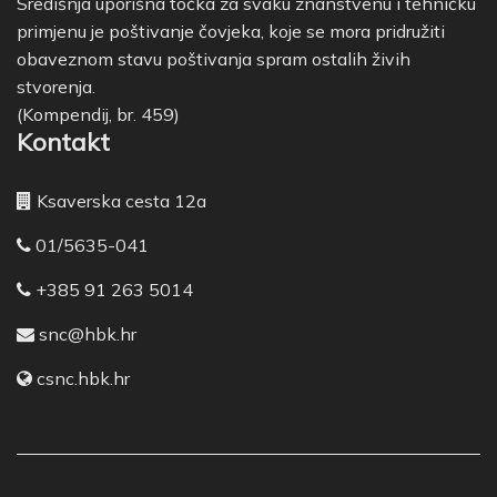
Središnja uporišna točka za svaku znanstvenu i tehničku
primjenu je poštivanje čovjeka, koje se mora pridružiti
obaveznom stavu poštivanja spram ostalih živih
stvorenja.
(Kompendij, br. 459)
Kontakt
Ksaverska cesta 12a
01/5635-041
+385 91 263 5014
snc@hbk.hr
csnc.hbk.hr