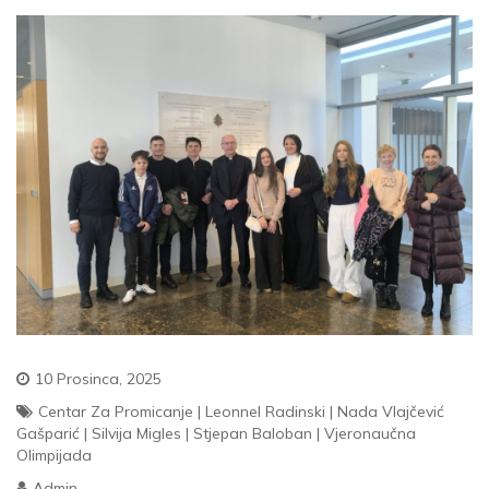
10 Prosinca, 2025
Centar Za Promicanje
|
Leonnel Radinski
|
Nada Vlajčević
Gašparić
|
Silvija Migles
|
Stjepan Baloban
|
Vjeronaučna
Olimpijada
Admin