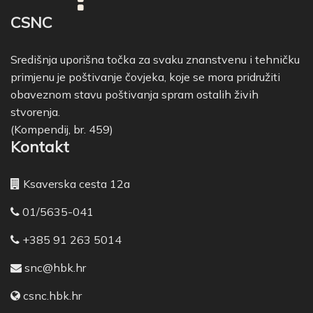
CSNC
Središnja uporišna točka za svaku znanstvenu i tehničku
primjenu je poštivanje čovjeka, koje se mora pridružiti
obaveznom stavu poštivanja spram ostalih živih
stvorenja.
(Kompendij, br. 459)
Kontakt
Ksaverska cesta 12a
01/5635-041
+385 91 263 5014
snc@hbk.hr
csnc.hbk.hr