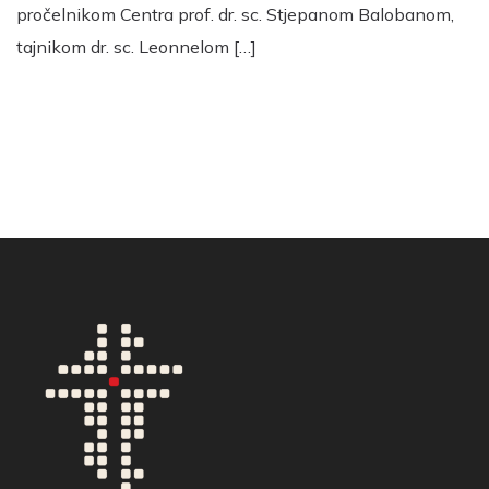
pročelnikom Centra prof. dr. sc. Stjepanom Balobanom,
tajnikom dr. sc. Leonnelom […]