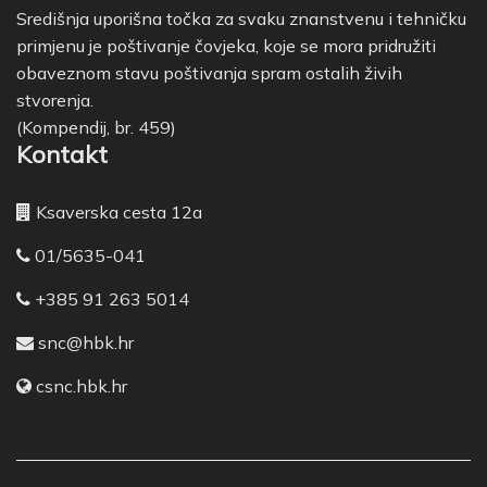
Središnja uporišna točka za svaku znanstvenu i tehničku
primjenu je poštivanje čovjeka, koje se mora pridružiti
obaveznom stavu poštivanja spram ostalih živih
stvorenja.
(Kompendij, br. 459)
Kontakt
Ksaverska cesta 12a
01/5635-041
+385 91 263 5014
snc@hbk.hr
csnc.hbk.hr