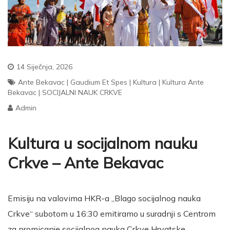
14 Siječnja, 2026
Ante Bekavac
|
Gaudium Et Spes
|
Kultura
|
Kultura Ante
Bekavac
|
SOCIJALNI NAUK CRKVE
Admin
Kultura u socijalnom nauku
Crkve – Ante Bekavac
Emisiju na valovima HKR-a „Blago socijalnog nauka
Crkve“ subotom u 16:30 emitiramo u suradnji s Centrom
za promicanje socijalnog nauka Crkve Hrvatske