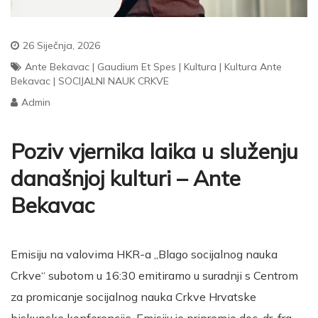
26 Siječnja, 2026
Ante Bekavac
|
Gaudium Et Spes
|
Kultura
|
Kultura Ante
Bekavac
|
SOCIJALNI NAUK CRKVE
Admin
Poziv vjernika laika u služenju
današnjoj kulturi – Ante
Bekavac
Emisiju na valovima HKR-a „Blago socijalnog nauka
Crkve“ subotom u 16:30 emitiramo u suradnji s Centrom
za promicanje socijalnog nauka Crkve Hrvatske
biskupske konferencije. Emisiju je pripremio doc. dr. fra