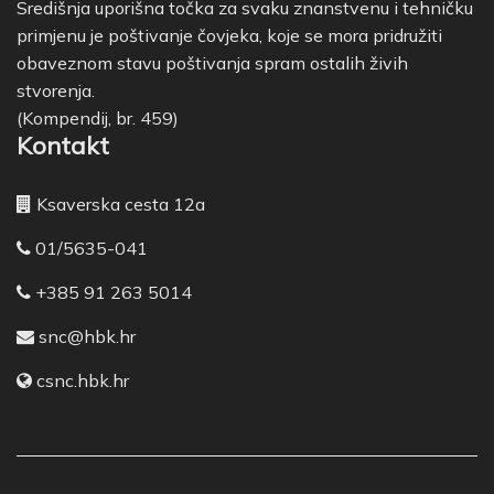
Središnja uporišna točka za svaku znanstvenu i tehničku
primjenu je poštivanje čovjeka, koje se mora pridružiti
obaveznom stavu poštivanja spram ostalih živih
stvorenja.
(Kompendij, br. 459)
Kontakt
Ksaverska cesta 12a
01/5635-041
+385 91 263 5014
snc@hbk.hr
csnc.hbk.hr