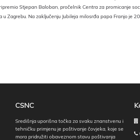
ripremio Stjepan Baloban, pročelnik Centra za promicanje soc
 u Zagrebu. Na zaključenju Jubileja milosrđa papa Franjo je 2
CSNC
K
Središnja uporišna točka za svaku znanstvenu i
tehničku primjenu je poštivanje čovjeka, koje se
mora pridružiti obaveznom stavu poštivanja