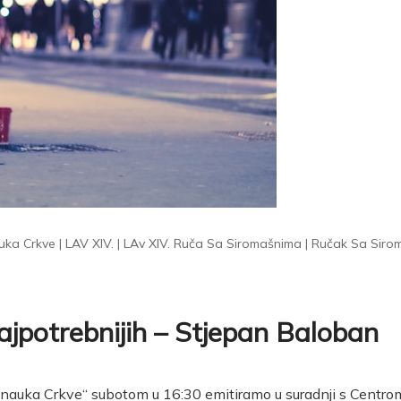
uka Crkve
|
LAV XIV.
|
LAv XIV. Ruča Sa Siromašnima
|
Ručak Sa Siro
najpotrebnijih – Stjepan Baloban
 nauka Crkve“ subotom u 16:30 emitiramo u suradnji s Centro