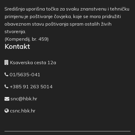
Središnja uporišna točka za svaku znanstvenu i tehničku
primjenu je poštivanje čovjeka, koje se mora pridružiti
obaveznom stavu poštivanja spram ostalih živih
stvorenja.
(Kompendij, br. 459)
Kontakt
Ksaverska cesta 12a
01/5635-041
+385 91 263 5014
snc@hbk.hr
csnc.hbk.hr