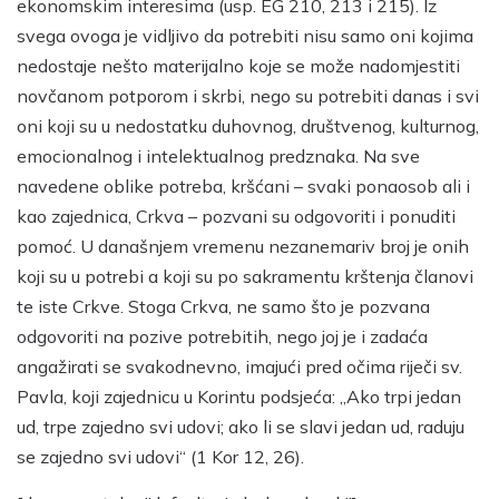
ekonomskim interesima (usp. EG 210, 213 i 215). Iz
svega ovoga je vidljivo da potrebiti nisu samo oni kojima
nedostaje nešto materijalno koje se može nadomjestiti
novčanom potporom i skrbi, nego su potrebiti danas i svi
oni koji su u nedostatku duhovnog, društvenog, kulturnog,
emocionalnog i intelektualnog predznaka. Na sve
navedene oblike potreba, kršćani – svaki ponaosob ali i
kao zajednica, Crkva – pozvani su odgovoriti i ponuditi
pomoć. U današnjem vremenu nezanemariv broj je onih
koji su u potrebi a koji su po sakramentu krštenja članovi
te iste Crkve. Stoga Crkva, ne samo što je pozvana
odgovoriti na pozive potrebitih, nego joj je i zadaća
angažirati se svakodnevno, imajući pred očima riječi sv.
Pavla, koji zajednicu u Korintu podsjeća: „Ako trpi jedan
ud, trpe zajedno svi udovi; ako li se slavi jedan ud, raduju
se zajedno svi udovi“ (1 Kor 12, 26).