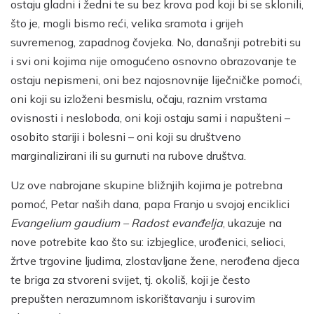
ostaju gladni i žedni te su bez krova pod koji bi se sklonili,
što je, mogli bismo reći, velika sramota i grijeh
suvremenog, zapadnog čovjeka. No, današnji potrebiti su
i svi oni kojima nije omogućeno osnovno obrazovanje te
ostaju nepismeni, oni bez najosnovnije liječničke pomoći,
oni koji su izloženi besmislu, očaju, raznim vrstama
ovisnosti i nesloboda, oni koji ostaju sami i napušteni –
osobito stariji i bolesni – oni koji su društveno
marginalizirani ili su gurnuti na rubove društva.
Uz ove nabrojane skupine bližnjih kojima je potrebna
pomoć, Petar naših dana, papa Franjo u svojoj enciklici
Evangelium gaudium – Radost evanđelja
, ukazuje na
nove potrebite kao što su: izbjeglice, urođenici, selioci,
žrtve trgovine ljudima, zlostavljane žene, nerođena djeca
te briga za stvoreni svijet, tj. okoliš, koji je često
prepušten nerazumnom iskorištavanju i surovim