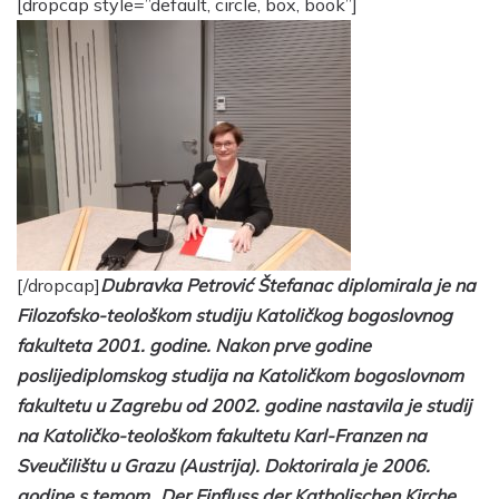
[dropcap style=”default, circle, box, book”]
[/dropcap]
Dubravka Petrović Štefanac diplomirala je na
Filozofsko-teološkom studiju Katoličkog bogoslovnog
fakulteta 2001. godine. Nakon prve godine
poslijediplomskog studija na Katoličkom bogoslovnom
fakultetu u Zagrebu od 2002. godine nastavila je studij
na Katoličko-teološkom fakultetu Karl-Franzen na
Sveučilištu u Grazu (Austrija). Doktorirala je 2006.
godine s temom „Der Einfluss der Katholischen Kirche