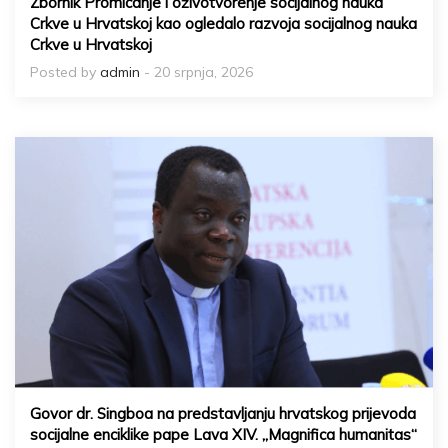
Zbornik Promicanje i oživotvorenje socijalnog nauka
Crkve u Hrvatskoj kao ogledalo razvoja socijalnog nauka
Crkve u Hrvatskoj
Posted by
admin
- 20 srpnja, 2026
Govor dr. Singboa na predstavljanju hrvatskog prijevoda
socijalne enciklike pape Lava XIV. „Magnifica humanitas“