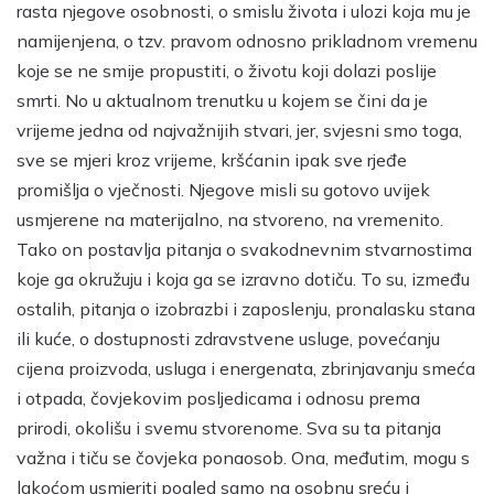
rasta njegove osobnosti, o smislu života i ulozi koja mu je
namijenjena, o tzv. pravom odnosno prikladnom vremenu
koje se ne smije propustiti, o životu koji dolazi poslije
smrti. No u aktualnom trenutku u kojem se čini da je
vrijeme jedna od najvažnijih stvari, jer, svjesni smo toga,
sve se mjeri kroz vrijeme, kršćanin ipak sve rjeđe
promišlja o vječnosti. Njegove misli su gotovo uvijek
usmjerene na materijalno, na stvoreno, na vremenito.
Tako on postavlja pitanja o svakodnevnim stvarnostima
koje ga okružuju i koja ga se izravno dotiču. To su, između
ostalih, pitanja o izobrazbi i zaposlenju, pronalasku stana
ili kuće, o dostupnosti zdravstvene usluge, povećanju
cijena proizvoda, usluga i energenata, zbrinjavanju smeća
i otpada, čovjekovim posljedicama i odnosu prema
prirodi, okolišu i svemu stvorenome. Sva su ta pitanja
važna i tiču se čovjeka ponaosob. Ona, međutim, mogu s
lakoćom usmjeriti pogled samo na osobnu sreću i