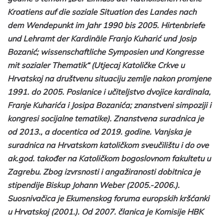
Kroatiens auf die soziale Situation des Landes nach
dem Wendepunkt im Jahr 1990 bis 2005. Hirtenbriefe
und Lehramt der Kardinäle Franjo Kuharić und Josip
Bozanić; wissenschaftliche Symposien und Kongresse
mit sozialer Thematik“ (Utjecaj Katoličke Crkve u
Hrvatskoj na društvenu situaciju zemlje nakon promjene
1991. do 2005. Poslanice i učiteljstvo dvojice kardinala,
Franje Kuharića i Josipa Bozanića; znanstveni simpoziji i
kongresi socijalne tematike). Znanstvena suradnica je
od 2013., a docentica od 2019. godine. Vanjska je
suradnica na Hrvatskom katoličkom sveučilištu i do ove
ak.god. također na Katoličkom bogoslovnom fakultetu u
Zagrebu. Zbog izvrsnosti i angažiranosti dobitnica je
stipendije Biskup Johann Weber (2005.-2006.).
Suosnivačica je Ekumenskog foruma europskih kršćanki
u Hrvatskoj (2001.). Od 2007. članica je Komisije HBK