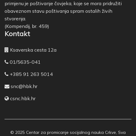
primjenu je poštivanje čovjeka, koje se mora pridružiti
obaveznom stavu poštivanja spram ostalih živih
stvorenja.
(Kompendij, br. 459)
Kontakt
Ksaverska cesta 12a
01/5635-041
+385 91 263 5014
snc@hbk.hr
csnc.hbk.hr
© 2025 Centar za promicanje socijalnog nauka Crkve, Sva