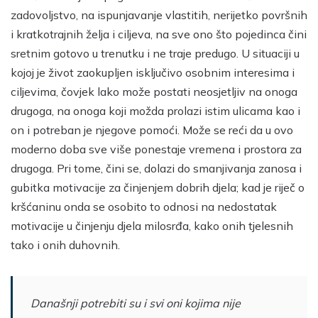
zadovoljstvo, na ispunjavanje vlastitih, nerijetko površnih
i kratkotrajnih želja i ciljeva, na sve ono što pojedinca čini
sretnim gotovo u trenutku i ne traje predugo. U situaciji u
kojoj je život zaokupljen isključivo osobnim interesima i
ciljevima, čovjek lako može postati neosjetljiv na onoga
drugoga, na onoga koji možda prolazi istim ulicama kao i
on i potreban je njegove pomoći. Može se reći da u ovo
moderno doba sve više ponestaje vremena i prostora za
drugoga. Pri tome, čini se, dolazi do smanjivanja zanosa i
gubitka motivacije za činjenjem dobrih djela; kad je riječ o
kršćaninu onda se osobito to odnosi na nedostatak
motivacije u činjenju djela milosrđa, kako onih tjelesnih
tako i onih duhovnih.
Današnji potrebiti su i svi oni kojima nije