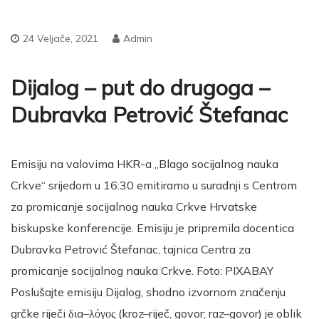
24 Veljače, 2021
Admin
Dijalog – put do drugoga –
Dubravka Petrović Štefanac
Emisiju na valovima HKR-a „Blago socijalnog nauka
Crkve“ srijedom u 16:30 emitiramo u suradnji s Centrom
za promicanje socijalnog nauka Crkve Hrvatske
biskupske konferencije. Emisiju je pripremila docentica
Dubravka Petrović Štefanac, tajnica Centra za
promicanje socijalnog nauka Crkve. Foto: PIXABAY
Poslušajte emisiju Dijalog, shodno izvornom značenju
grčke riječi διa–λόγος (kroz–riječ, govor; raz–govor) je oblik