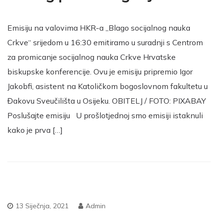
Emisiju na valovima HKR-a „Blago socijalnog nauka
Crkve“ srijedom u 16:30 emitiramo u suradnji s Centrom
za promicanje socijalnog nauka Crkve Hrvatske
biskupske konferencije. Ovu je emisiju pripremio Igor
Jakobfi, asistent na Katoličkom bogoslovnom fakultetu u
Đakovu Sveučilišta u Osijeku. OBITELJ / FOTO: PIXABAY
Poslušajte emisiju U prošlotjednoj smo emisiji istaknuli
kako je prva […]
13 Siječnja, 2021
Admin