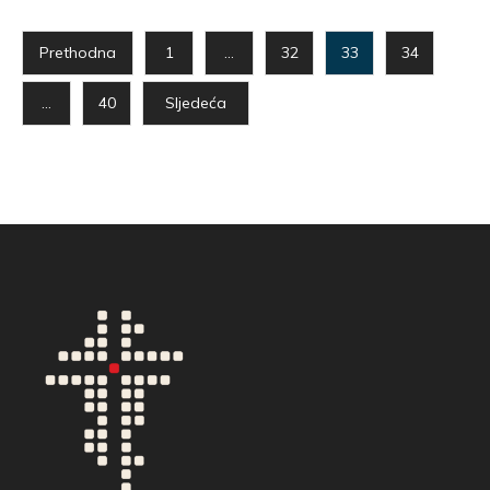
Prethodna
1
…
32
33
34
…
40
Sljedeća