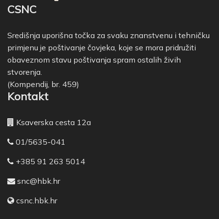
CSNC
Središnja uporišna točka za svaku znanstvenu i tehničku
primjenu je poštivanje čovjeka, koje se mora pridružiti
obaveznom stavu poštivanja spram ostalih živih
stvorenja.
(Kompendij, br. 459)
Kontakt
Ksaverska cesta 12a
01/5635-041
+385 91 263 5014
snc@hbk.hr
csnc.hbk.hr